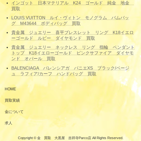
インゴット 日本マテリアル K24 ゴールド 純金 地金
買取
LOUIS VUITTON ルイ・ヴィトン モノグラム バムバッ
グ M43644 ボディバッグ 買取
貴金属 ジュエリー 喜平ブレスレット リング K18イエロ
ーゴールド ルビー ダイヤモンド 買取
貴金属 ジュエリー ネックレス リング 指輪 ペンダント
トップ K18イエローゴールド ピンクサファイア ダイヤモ
ンド オパール 買取
BALENCIAGA バレンシアガ パニエXS ブラック/ベージ
ュ ラフィア/カーフ ハンドバッグ 買取
HOME
買取実績
金について
求人
Copyright © 金 買取 大黒屋 吉祥寺Parco店 All Rights Reserved.