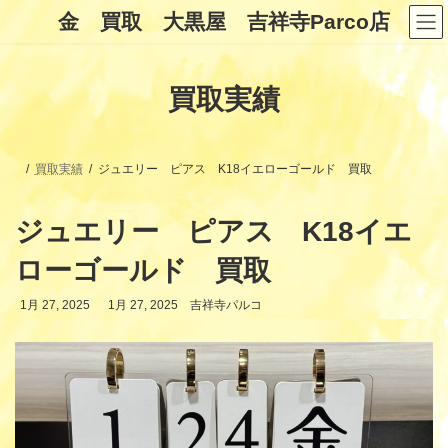
コ
ナ
金 買取 大黒屋 吉祥寺Parco店
ン
ビ
テ
ゲ
ン
ー
ツ
シ
買取実績
へ
ョ
ス
ン
キ
に
ッ
移
プ
動
買取実績
ジュエリー ピアス K18イエローゴールド 買取
ジュエリー ピアス K18イエ
ローゴールド 買取
最
1月 27, 2025
1月 27, 2025
吉祥寺パルコ
終
更
新
日
時
: