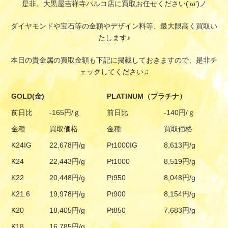
是非、大黒屋吉祥寺パルコ店に買取お任せください('ω')ノ
ダイヤモンドや宝石等の金額やデザイン料等、最大限高く買取い
たします♪
本日の貴金属の買取金額も下記に掲載しておきますので、是非チ
ェックしてください♫
GOLD(金)
PLATINUM（プラチナ）
前日比
-165円/ｇ
前日比
-140円/ｇ
金種
買取価格
金種
買取価格
K24IG
22,678円/g
Pt1000IG
8,613円/g
K24
22,443円/g
Pt1000
8,519円/g
K22
20,448円/g
Pt950
8,048円/g
K21.6
19,978円/g
Pt900
8,154円/g
K20
18,405円/g
Pt850
7,683円/g
K18
16,785円/g