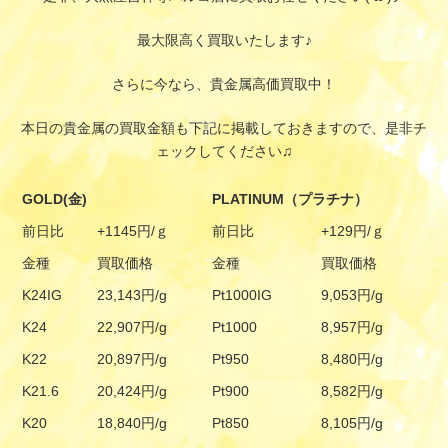
最大限高く買取いたします♪
さらに今なら、貴金属高価買取中！
本日の貴金属の買取金額も下記に掲載しておきますので、是非チ
ェックしてください♫
GOLD(金)
PLATINUM（プラチナ）
前日比
+1145円/ｇ
前日比
+129円/ｇ
金種
買取価格
金種
買取価格
K24IG
23,143円/g
Pt1000IG
9,053円/g
K24
22,907円/g
Pt1000
8,957円/g
K22
20,897円/g
Pt950
8,480円/g
K21.6
20,424円/g
Pt900
8,582円/g
K20
18,840円/g
Pt850
8,105円/g