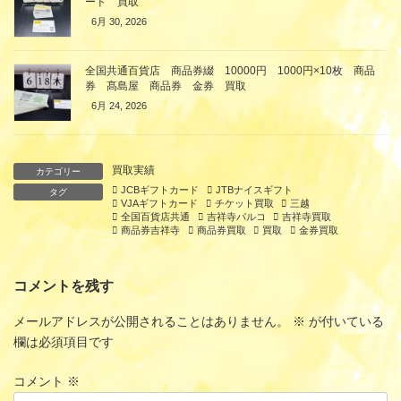
ード 買取
6月 30, 2026
全国共通百貨店 商品券綴 10000円 1000円×10枚 商品
券 髙島屋 商品券 金券 買取
6月 24, 2026
買取実績
カテゴリー
JCBギフトカード
JTBナイスギフト
タグ
VJAギフトカード
チケット買取
三越
全国百貨店共通
吉祥寺パルコ
吉祥寺買取
商品券吉祥寺
商品券買取
買取
金券買取
コメントを残す
メールアドレスが公開されることはありません。
※
が付いている
欄は必須項目です
コメント
※