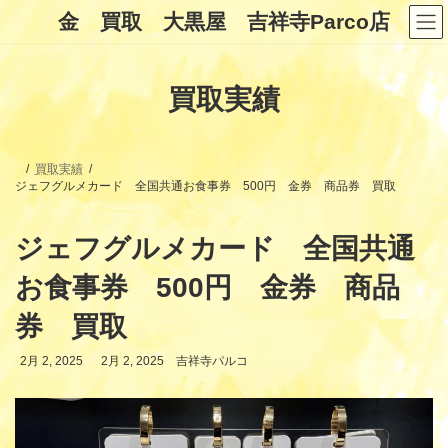
コ
ナ
金 買取 大黒屋 吉祥寺Parco店
ン
ビ
テ
ゲ
ン
ー
ツ
シ
買取実績
へ
ョ
ス
ン
キ
に
ッ
移
プ
動
買取実績
ジェフグルメカード 全国共通お食事券 500円 金券 商品券 買取
ジェフグルメカード 全国共通
お食事券 500円 金券 商品
券 買取
最
2月 2, 2025
2月 2, 2025
吉祥寺パルコ
終
更
新
日
時