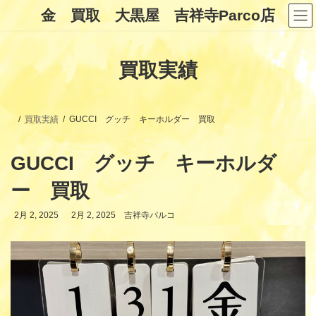
コ
ナ
金 買取 大黒屋 吉祥寺Parco店
ン
ビ
テ
ゲ
ン
ー
ツ
シ
買取実績
へ
ョ
ス
ン
キ
に
ッ
移
プ
動
買取実績
GUCCI グッチ キーホルダー 買取
GUCCI グッチ キーホルダ
ー 買取
最
2月 2, 2025
2月 2, 2025
吉祥寺パルコ
終
更
新
日
時
: