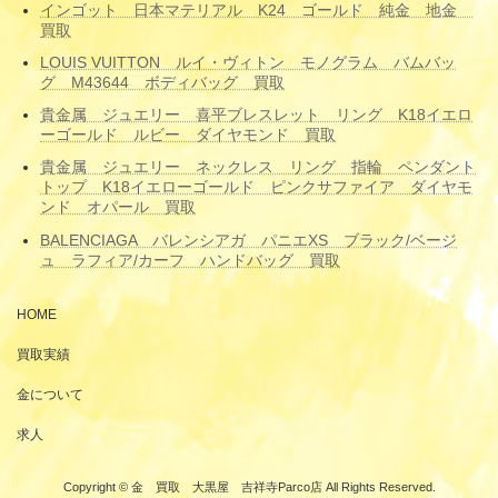
インゴット 日本マテリアル K24 ゴールド 純金 地金
買取
LOUIS VUITTON ルイ・ヴィトン モノグラム バムバッ
グ M43644 ボディバッグ 買取
貴金属 ジュエリー 喜平ブレスレット リング K18イエロ
ーゴールド ルビー ダイヤモンド 買取
貴金属 ジュエリー ネックレス リング 指輪 ペンダント
トップ K18イエローゴールド ピンクサファイア ダイヤモ
ンド オパール 買取
BALENCIAGA バレンシアガ パニエXS ブラック/ベージ
ュ ラフィア/カーフ ハンドバッグ 買取
HOME
買取実績
金について
求人
Copyright © 金 買取 大黒屋 吉祥寺Parco店 All Rights Reserved.