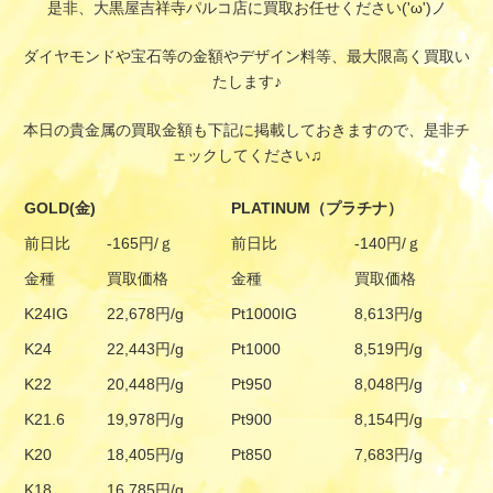
是非、大黒屋吉祥寺パルコ店に買取お任せください('ω')ノ
ダイヤモンドや宝石等の金額やデザイン料等、最大限高く買取い
たします♪
本日の貴金属の買取金額も下記に掲載しておきますので、是非チ
ェックしてください♫
GOLD(金)
PLATINUM（プラチナ）
前日比
-165円/ｇ
前日比
-140円/ｇ
金種
買取価格
金種
買取価格
K24IG
22,678円/g
Pt1000IG
8,613円/g
K24
22,443円/g
Pt1000
8,519円/g
K22
20,448円/g
Pt950
8,048円/g
K21.6
19,978円/g
Pt900
8,154円/g
K20
18,405円/g
Pt850
7,683円/g
K18
16,785円/g