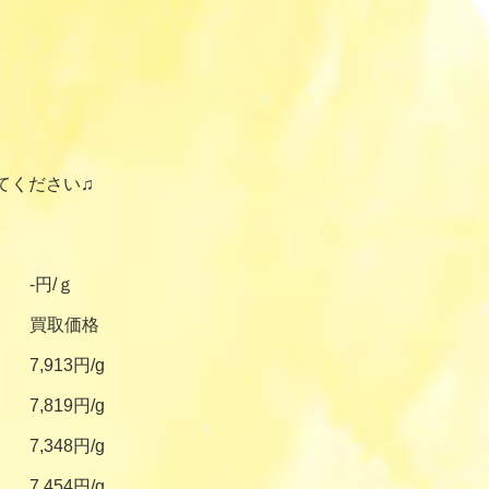
てください♫
-円/ｇ
買取価格
7,913円/g
7,819円/g
7,348円/g
7,454円/g