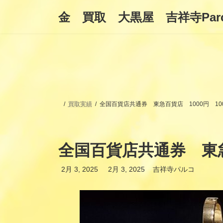
コ
ナ
金 買取 大黒屋 吉祥寺Par
ン
ビ
テ
ゲ
ン
ー
ツ
シ
へ
ョ
ス
ン
キ
に
ッ
移
プ
動
買取実績
全国百貨店共通券 東急百貨店 1000円 10
全国百貨店共通券 東急
最
2月 3, 2025
2月 3, 2025
吉祥寺パルコ
終
更
新
日
時
: