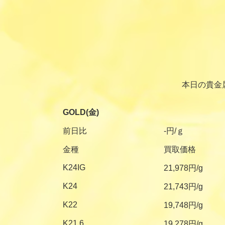
本日の貴金
GOLD(金)
前日比
-円/ｇ
金種
買取価格
K24IG
21,978円/g
K24
21,743円/g
K22
19,748円/g
K21.6
19,278円/g