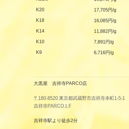
K20
17,705円/g
K18
16,085円/g
K14
11,882円/g
K10
7,891円/g
K9
6,716円/g
大黒屋 吉祥寺PARCO店
〒180-8520 東京都武蔵野市吉祥寺本町1-5-1
吉祥寺PARCO１F
吉祥寺駅より徒歩2分