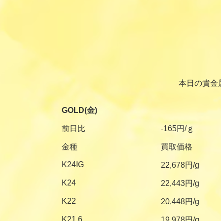
本日の貴金
GOLD(金)
前日比
-165円/ｇ
金種
買取価格
K24IG
22,678円/g
K24
22,443円/g
K22
20,448円/g
K21.6
19,978円/g