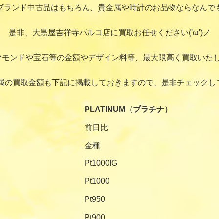
ブランド中古品はもちろん、貴金属や時計のお品物ならなんで
是非、大黒屋吉祥寺パルコ店に買取お任せください('ω')ノ
ヤモンドや宝石等の金額やデザイン料等、最大限高く買取いたし
属の買取金額も下記に掲載しておきますので、是非チェックし
PLATINUM（プラチナ）
前日比
金種
Pt1000IG
Pt1000
Pt950
Pt900