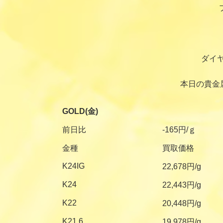
ダイ
本日の貴金
GOLD(金)
前日比
-165円/ｇ
金種
買取価格
K24IG
22,678円/g
K24
22,443円/g
K22
20,448円/g
K21.6
19,978円/g