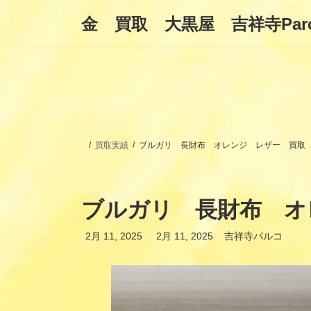
コ
ナ
金 買取 大黒屋 吉祥寺Par
ン
ビ
テ
ゲ
ン
ー
ツ
シ
へ
ョ
ス
ン
キ
に
ッ
移
プ
動
買取実績
ブルガリ 長財布 オレンジ レザー 買取
ブルガリ 長財布 オ
最
2月 11, 2025
2月 11, 2025
吉祥寺パルコ
終
更
新
日
時
: