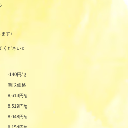
も
ます♪
てください♫
-140円/ｇ
買取価格
8,613円/g
8,519円/g
8,048円/g
8,154円/g