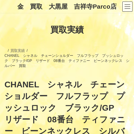
コ
ナ
金 買取 大黒屋 吉祥寺Parco店
ン
ビ
テ
ゲ
ン
ー
ツ
シ
買取実績
へ
ョ
ス
ン
キ
に
ッ
移
プ
動
買取実績
CHANEL シャネル チェーンショルダー フルフラップ プッシュロッ
ク ブラック/GP リザード 08番台 ティファニー ビーンネックレス シ
ルバー 買取
CHANEL シャネル チェーン
ショルダー フルフラップ プ
ッシュロック ブラック/GP
リザード 08番台 ティファニ
ー ビーンネックレス シルバ