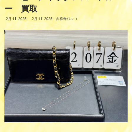
ー 買取
最
2月 11, 2025
2月 11, 2025
吉祥寺パルコ
終
更
新
日
時
: