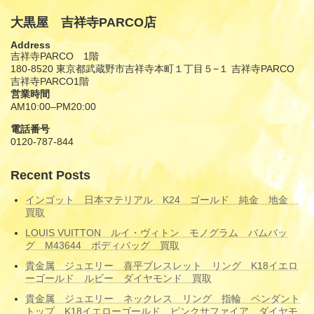
大黒屋 吉祥寺PARCO店
Address
吉祥寺PARCO 1階
180-8520 東京都武蔵野市吉祥寺本町１丁目５−１ 吉祥寺PARCO
吉祥寺PARCO1階
営業時間
AM10:00–PM20:00
電話番号
0120-787-844
Recent Posts
インゴット 日本マテリアル K24 ゴールド 純金 地金
買取
LOUIS VUITTON ルイ・ヴィトン モノグラム バムバッ
グ M43644 ボディバッグ 買取
貴金属 ジュエリー 喜平ブレスレット リング K18イエロ
ーゴールド ルビー ダイヤモンド 買取
貴金属 ジュエリー ネックレス リング 指輪 ペンダント
トップ K18イエローゴールド ピンクサファイア ダイヤモ