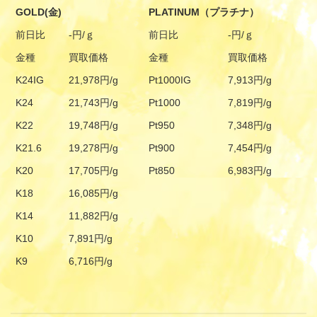
GOLD(金)
PLATINUM（プラチナ）
前日比
-円/ｇ
前日比
-円/ｇ
金種
買取価格
金種
買取価格
K24IG
21,978円/g
Pt1000IG
7,913円/g
K24
21,743円/g
Pt1000
7,819円/g
K22
19,748円/g
Pt950
7,348円/g
K21.6
19,278円/g
Pt900
7,454円/g
K20
17,705円/g
Pt850
6,983円/g
K18
16,085円/g
K14
11,882円/g
K10
7,891円/g
K9
6,716円/g