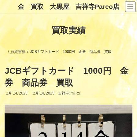
コ
ナ
金 買取 大黒屋 吉祥寺Parco店
ン
ビ
テ
ゲ
ン
ー
ツ
シ
買取実績
へ
ョ
ス
ン
キ
に
ッ
移
プ
動
買取実績
JCBギフトカード 1000円 金券 商品券 買取
JCBギフトカード 1000円 金
券 商品券 買取
最
2月 14, 2025
2月 14, 2025
吉祥寺パルコ
終
更
新
日
時
: