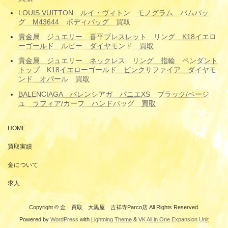
LOUIS VUITTON ルイ・ヴィトン モノグラム バムバッ
グ M43644 ボディバッグ 買取
貴金属 ジュエリー 喜平ブレスレット リング K18イエロ
ーゴールド ルビー ダイヤモンド 買取
貴金属 ジュエリー ネックレス リング 指輪 ペンダント
トップ K18イエローゴールド ピンクサファイア ダイヤモ
ンド オパール 買取
BALENCIAGA バレンシアガ パニエXS ブラック/ベージ
ュ ラフィア/カーフ ハンドバッグ 買取
HOME
買取実績
金について
求人
Copyright © 金 買取 大黒屋 吉祥寺Parco店 All Rights Reserved.
Powered by
WordPress
with
Lightning Theme
&
VK All in One Expansion Unit