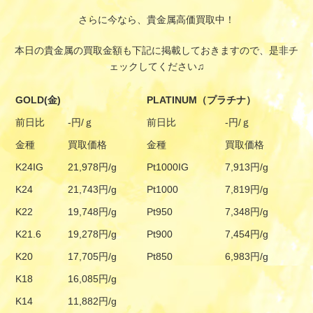
さらに今なら、貴金属高価買取中！
本日の貴金属の買取金額も下記に掲載しておきますので、是非チ
ェックしてください♫
GOLD(金)
PLATINUM（プラチナ）
前日比
-円/ｇ
前日比
-円/ｇ
金種
買取価格
金種
買取価格
K24IG
21,978円/g
Pt1000IG
7,913円/g
K24
21,743円/g
Pt1000
7,819円/g
K22
19,748円/g
Pt950
7,348円/g
K21.6
19,278円/g
Pt900
7,454円/g
K20
17,705円/g
Pt850
6,983円/g
K18
16,085円/g
K14
11,882円/g