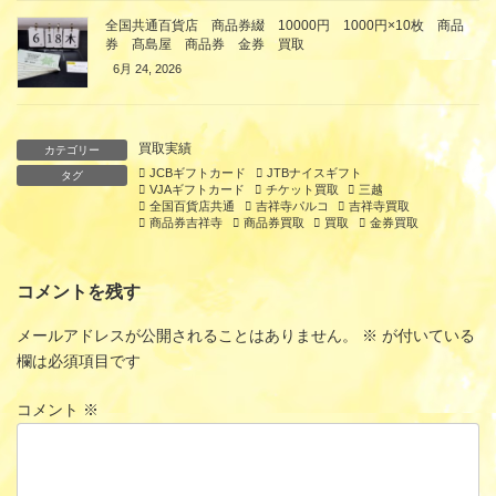
全国共通百貨店 商品券綴 10000円 1000円×10枚 商品
券 髙島屋 商品券 金券 買取
6月 24, 2026
買取実績
カテゴリー
JCBギフトカード
JTBナイスギフト
タグ
VJAギフトカード
チケット買取
三越
全国百貨店共通
吉祥寺パルコ
吉祥寺買取
商品券吉祥寺
商品券買取
買取
金券買取
コメントを残す
メールアドレスが公開されることはありません。
※
が付いている
欄は必須項目です
コメント
※