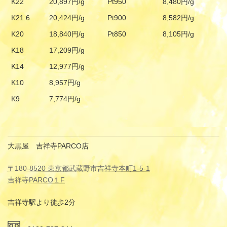
K22
20,897円/g
Pt950
8,480円/g
K21.6
20,424円/g
Pt900
8,582円/g
K20
18,840円/g
Pt850
8,105円/g
K18
17,209円/g
K14
12,977円/g
K10
8,957円/g
K9
7,774円/g
大黒屋 吉祥寺PARCO店
〒180-8520 東京都武蔵野市吉祥寺本町1-5-1
吉祥寺PARCO１F
吉祥寺駅より徒歩2分