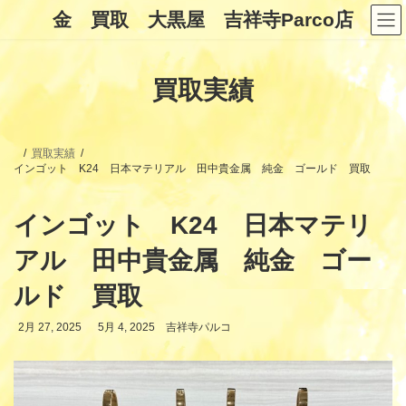
コ
ナ
金 買取 大黒屋 吉祥寺Parco店
ン
ビ
テ
ゲ
ン
ー
ツ
シ
買取実績
へ
ョ
ス
ン
キ
に
ッ
移
プ
動
買取実績
インゴット K24 日本マテリアル 田中貴金属 純金 ゴールド 買取
インゴット K24 日本マテリ
アル 田中貴金属 純金 ゴー
ルド 買取
最
2月 27, 2025
5月 4, 2025
吉祥寺パルコ
終
更
新
日
時