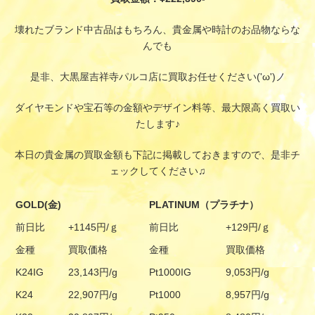
壊れたブランド中古品はもちろん、貴金属や時計のお品物ならな
んでも
是非、大黒屋吉祥寺パルコ店に買取お任せください('ω')ノ
ダイヤモンドや宝石等の金額やデザイン料等、最大限高く買取い
たします♪
本日の貴金属の買取金額も下記に掲載しておきますので、是非チ
ェックしてください♫
GOLD(金)
PLATINUM（プラチナ）
前日比
+1145円/ｇ
前日比
+129円/ｇ
金種
買取価格
金種
買取価格
K24IG
23,143円/g
Pt1000IG
9,053円/g
K24
22,907円/g
Pt1000
8,957円/g