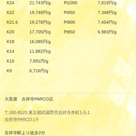
K24
21,743円/g
Pt1000
7,819円/g
K22
19,748円/g
Pt950
7,348円/g
K21.6
19,278円/g
Pt900
7,454円/g
K20
17,705円/g
Pt850
6,983円/g
K18
16,085円/g
K14
11,882円/g
K10
7,891円/g
K9
6,716円/g
大黒屋 吉祥寺PARCO店
〒180-8520 東京都武蔵野市吉祥寺本町1-5-1
吉祥寺PARCO１F
吉祥寺駅より徒歩2分