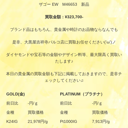
ザゴー EW M46653 新品
買取金額：¥323,700-
ブランド品はもちろん、貴金属や時計のお品物ならなんでも
是非、大黒屋吉祥寺パルコ店に買取お任せください('ω')ノ
ダイヤモンドや宝石等の金額やデザイン料等、最大限高く買取い
たします♪
本日の貴金属の買取金額も下記に掲載しておきますので、是非チ
ェックしてください♫
GOLD(金)
PLATINUM（プラチナ）
前日比
-円/ｇ
前日比
-円/ｇ
金種
買取価格
金種
買取価格
K24IG
21,978円/g
Pt1000IG
7,913円/g