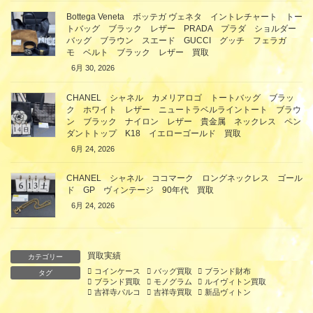
Bottega Veneta ボッテガ ヴェネタ イントレチャート トー
トバッグ ブラック レザー PRADA プラダ ショルダー
バッグ ブラウン スエード GUCCI グッチ フェラガ
モ ベルト ブラック レザー 買取
6月 30, 2026
CHANEL シャネル カメリアロゴ トートバッグ ブラッ
ク ホワイト レザー ニュートラベルライントート ブラウ
ン ブラック ナイロン レザー 貴金属 ネックレス ペン
ダントトップ K18 イエローゴールド 買取
6月 24, 2026
CHANEL シャネル ココマーク ロングネックレス ゴール
ド GP ヴィンテージ 90年代 買取
6月 24, 2026
買取実績
カテゴリー
コインケース
バッグ買取
ブランド財布
タグ
ブランド買取
モノグラム
ルイヴィトン買取
吉祥寺パルコ
吉祥寺買取
新品ヴィトン