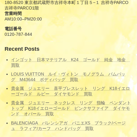
180-8520 東京都武蔵野市吉祥寺本町１丁目５−１ 吉祥寺PARCO
吉祥寺PARCO1階
営業時間
AM10:00–PM20:00
電話番号
0120-787-844
Recent Posts
インゴット 日本マテリアル K24 ゴールド 純金 地金
買取
LOUIS VUITTON ルイ・ヴィトン モノグラム バムバッ
グ M43644 ボディバッグ 買取
貴金属 ジュエリー 喜平ブレスレット リング K18イエロ
ーゴールド ルビー ダイヤモンド 買取
貴金属 ジュエリー ネックレス リング 指輪 ペンダント
トップ K18イエローゴールド ピンクサファイア ダイヤモ
ンド オパール 買取
BALENCIAGA バレンシアガ パニエXS ブラック/ベージ
ュ ラフィア/カーフ ハンドバッグ 買取