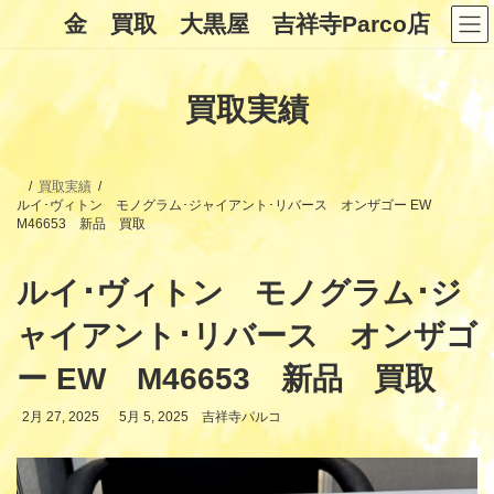
コ
ナ
金 買取 大黒屋 吉祥寺Parco店
ン
ビ
テ
ゲ
ン
ー
ツ
シ
買取実績
へ
ョ
ス
ン
キ
に
ッ
移
プ
動
買取実績
ルイ･ヴィトン モノグラム･ジャイアント･リバース オンザゴー EW
M46653 新品 買取
ルイ･ヴィトン モノグラム･ジ
ャイアント･リバース オンザゴ
ー EW M46653 新品 買取
最
2月 27, 2025
5月 5, 2025
吉祥寺パルコ
終
更
新
日