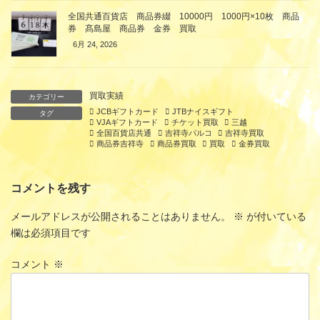
全国共通百貨店 商品券綴 10000円 1000円×10枚 商品
券 髙島屋 商品券 金券 買取
6月 24, 2026
買取実績
カテゴリー
JCBギフトカード
JTBナイスギフト
タグ
VJAギフトカード
チケット買取
三越
全国百貨店共通
吉祥寺パルコ
吉祥寺買取
商品券吉祥寺
商品券買取
買取
金券買取
コメントを残す
メールアドレスが公開されることはありません。
※
が付いている
欄は必須項目です
コメント
※