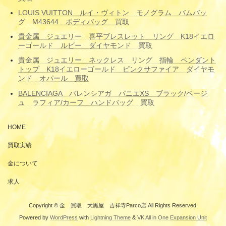
LOUIS VUITTON ルイ・ヴィトン モノグラム バムバッ
グ M43644 ボディバッグ 買取
貴金属 ジュエリー 喜平ブレスレット リング K18イエロ
ーゴールド ルビー ダイヤモンド 買取
貴金属 ジュエリー ネックレス リング 指輪 ペンダント
トップ K18イエローゴールド ピンクサファイア ダイヤモ
ンド オパール 買取
BALENCIAGA バレンシアガ パニエXS ブラック/ベージ
ュ ラフィア/カーフ ハンドバッグ 買取
HOME
買取実績
金について
求人
Copyright © 金 買取 大黒屋 吉祥寺Parco店 All Rights Reserved.
Powered by
WordPress
with
Lightning Theme
&
VK All in One Expansion Unit