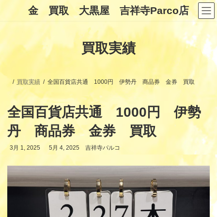
コ
ナ
金 買取 大黒屋 吉祥寺Parco店
ン
ビ
テ
ゲ
ン
ー
ツ
シ
買取実績
へ
ョ
ス
ン
キ
に
ッ
移
プ
動
買取実績
全国百貨店共通 1000円 伊勢丹 商品券 金券 買取
全国百貨店共通 1000円 伊勢
丹 商品券 金券 買取
最
3月 1, 2025
5月 4, 2025
吉祥寺パルコ
終
更
新
日
時
: