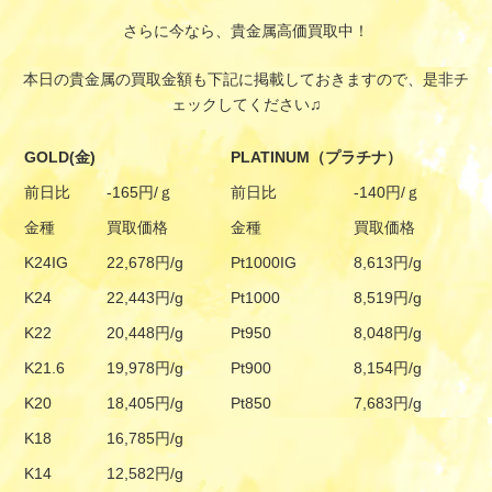
さらに今なら、貴金属高価買取中！
本日の貴金属の買取金額も下記に掲載しておきますので、是非チ
ェックしてください♫
GOLD(金)
PLATINUM（プラチナ）
前日比
-165円/ｇ
前日比
-140円/ｇ
金種
買取価格
金種
買取価格
K24IG
22,678円/g
Pt1000IG
8,613円/g
K24
22,443円/g
Pt1000
8,519円/g
K22
20,448円/g
Pt950
8,048円/g
K21.6
19,978円/g
Pt900
8,154円/g
K20
18,405円/g
Pt850
7,683円/g
K18
16,785円/g
K14
12,582円/g