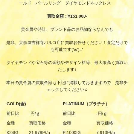
ールド パールリング ダイヤモンドネックレス
買取金額：¥151,000-
貴金属や時計、ブランド品のお品物ならなんでも
是非、大黒屋吉祥寺パルコ店に買取お任せください！査定だけで
も可能です('ω')ノ
ダイヤモンドや宝石等の金額やデザイン料等、最大限高く買取い
たします♪
本日の貴金属の買取金額も下記に掲載しておきますので、是非チ
ェックしてください♫
GOLD(金)
PLATINUM（プラチナ）
前日比
-円/ｇ
前日比
-円/ｇ
金種
買取価格
金種
買取価格
K24IG
21,978円/g
Pt1000IG
7,913円/g