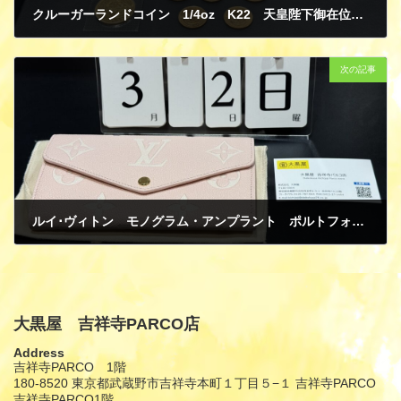
クルーガーランドコイン 1/4oz K22 天皇陛下御在位60年記念10万円金貨 K24 純金 買取
3月 6, 2025
次の記事
ルイ･ヴィトン モノグラム・アンプラント ポルトフォイユ・サラNM ピンク / クオーツ M14000 日本限定 買取
3月 6, 2025
大黒屋 吉祥寺PARCO店
Address
吉祥寺PARCO 1階
180-8520 東京都武蔵野市吉祥寺本町１丁目５−１ 吉祥寺PARCO
吉祥寺PARCO1階