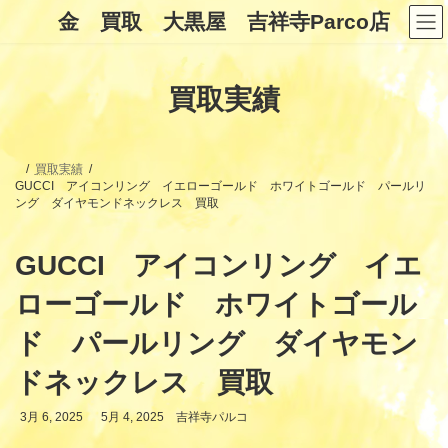
コ
ナ
金 買取 大黒屋 吉祥寺Parco店
ン
ビ
テ
ゲ
ン
ー
ツ
シ
買取実績
へ
ョ
ス
ン
キ
に
ッ
移
プ
動
買取実績
GUCCI アイコンリング イエローゴールド ホワイトゴールド パールリ
ング ダイヤモンドネックレス 買取
GUCCI アイコンリング イエ
ローゴールド ホワイトゴール
ド パールリング ダイヤモン
ドネックレス 買取
最
3月 6, 2025
5月 4, 2025
吉祥寺パルコ
終