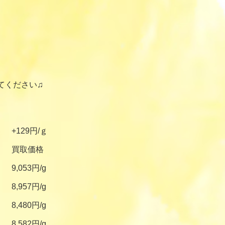
てください♫
+129円/ｇ
買取価格
9,053円/g
8,957円/g
8,480円/g
8,582円/g