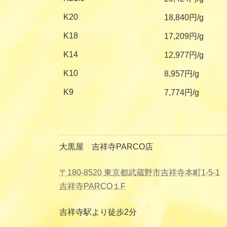
K20
18,840円/g
K18
17,209円/g
K14
12,977円/g
K10
8,957円/g
K9
7,774円/g
大黒屋 吉祥寺PARCO店
〒180-8520 東京都武蔵野市吉祥寺本町1-5-1
吉祥寺PARCO１F
吉祥寺駅より徒歩2分