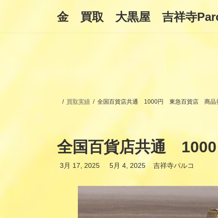
コ
ナ
金 買取 大黒屋 吉祥寺Par
ン
ビ
テ
ゲ
ン
ー
ツ
シ
へ
ョ
ス
ン
キ
に
ッ
移
プ
動
買取実績
全国百貨店共通 1000円 東急百貨店 商
全国百貨店共通 10
最
3月 17, 2025
5月 4, 2025
吉祥寺パルコ
終
更
新
日
時
: