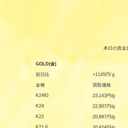
本日の貴金
GOLD(金)
前日比
+1145円/ｇ
金種
買取価格
K24IG
23,143円/g
K24
22,907円/g
K22
20,897円/g
K21.6
20,424円/g