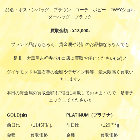
品名：ボストンバッグ ブラウン コーチ ポピー 2WAYショル
ダーバッグ ブラック
買取金額：¥13,000-
ブランド品はもちろん、貴金属や時計のお品物ならなんでも
是非、大黒屋吉祥寺パルコ店に買取お任せください('ω')ノ
ダイヤモンドや宝石等の金額やデザイン料等、最大限高く買取い
たします♪
本日の貴金属の買取金額も下記に掲載しておきますので、是非チ
ェックしてください♫
GOLD(金)
PLATINUM（プラチナ）
前日比
+1145円/ｇ
前日比
+129円/ｇ
金種
買取価格
金種
買取価格