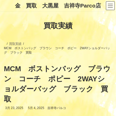
コ
ナ
金 買取 大黒屋 吉祥寺Parco店
ン
ビ
テ
ゲ
ン
ー
ツ
シ
買取実績
へ
ョ
ス
ン
キ
に
ッ
移
プ
動
買取実績
MCM ボストンバッグ ブラウン コーチ ポピー 2WAYショルダーバッ
グ ブラック 買取
MCM ボストンバッグ ブラウ
ン コーチ ポピー 2WAYシ
ョルダーバッグ ブラック 買
取
最
3月 23, 2025
5月 4, 2025
吉祥寺パルコ
終