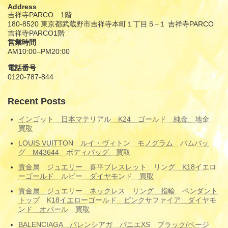
Address
吉祥寺PARCO 1階
180-8520 東京都武蔵野市吉祥寺本町１丁目５−１ 吉祥寺PARCO
吉祥寺PARCO1階
営業時間
AM10:00–PM20:00
電話番号
0120-787-844
Recent Posts
インゴット 日本マテリアル K24 ゴールド 純金 地金
買取
LOUIS VUITTON ルイ・ヴィトン モノグラム バムバッ
グ M43644 ボディバッグ 買取
貴金属 ジュエリー 喜平ブレスレット リング K18イエロ
ーゴールド ルビー ダイヤモンド 買取
貴金属 ジュエリー ネックレス リング 指輪 ペンダント
トップ K18イエローゴールド ピンクサファイア ダイヤモ
ンド オパール 買取
BALENCIAGA バレンシアガ パニエXS ブラック/ベージ