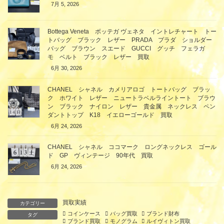
7月 5, 2026
Bottega Veneta ボッテガ ヴェネタ イントレチャート トー
トバッグ ブラック レザー PRADA プラダ ショルダー
バッグ ブラウン スエード GUCCI グッチ フェラガ
モ ベルト ブラック レザー 買取
6月 30, 2026
CHANEL シャネル カメリアロゴ トートバッグ ブラッ
ク ホワイト レザー ニュートラベルライントート ブラウ
ン ブラック ナイロン レザー 貴金属 ネックレス ペン
ダントトップ K18 イエローゴールド 買取
6月 24, 2026
CHANEL シャネル ココマーク ロングネックレス ゴール
ド GP ヴィンテージ 90年代 買取
6月 24, 2026
買取実績
カテゴリー
コインケース
バッグ買取
ブランド財布
タグ
ブランド買取
モノグラム
ルイヴィトン買取