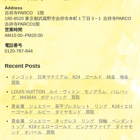
Address
吉祥寺PARCO 1階
180-8520 東京都武蔵野市吉祥寺本町１丁目５−１ 吉祥寺PARCO
吉祥寺PARCO1階
営業時間
AM10:00–PM20:00
電話番号
0120-787-844
Recent Posts
インゴット 日本マテリアル K24 ゴールド 純金 地金
買取
LOUIS VUITTON ルイ・ヴィトン モノグラム バムバッ
グ M43644 ボディバッグ 買取
貴金属 ジュエリー 喜平ブレスレット リング K18イエロ
ーゴールド ルビー ダイヤモンド 買取
貴金属 ジュエリー ネックレス リング 指輪 ペンダント
トップ K18イエローゴールド ピンクサファイア ダイヤモ
ンド オパール 買取