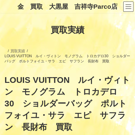
コ
ナ
金 買取 大黒屋 吉祥寺Parco店
ン
ビ
テ
ゲ
ン
ー
ツ
シ
買取実績
へ
ョ
ス
ン
キ
に
ッ
移
プ
動
買取実績
LOUIS VUITTON ルイ・ヴィトン モノグラム トロカデロ30 ショルダー
バッグ ポルトフォイユ・サラ エピ サフラン 長財布 買取
LOUIS VUITTON ルイ・ヴィト
ン モノグラム トロカデロ
30 ショルダーバッグ ポルト
フォイユ・サラ エピ サフラ
ン 長財布 買取