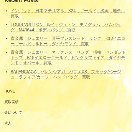
Recent Posts
インゴット 日本マテリアル K24 ゴールド 純金 地金
買取
LOUIS VUITTON ルイ・ヴィトン モノグラム バムバッ
グ M43644 ボディバッグ 買取
貴金属 ジュエリー 喜平ブレスレット リング K18イエロ
ーゴールド ルビー ダイヤモンド 買取
貴金属 ジュエリー ネックレス リング 指輪 ペンダント
トップ K18イエローゴールド ピンクサファイア ダイヤモ
ンド オパール 買取
BALENCIAGA バレンシアガ パニエXS ブラック/ベージ
ュ ラフィア/カーフ ハンドバッグ 買取
HOME
買取実績
金について
求人