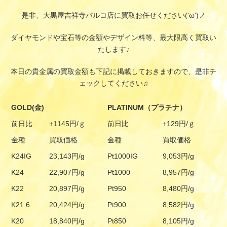
是非、大黒屋吉祥寺パルコ店に買取お任せください('ω')ノ
ダイヤモンドや宝石等の金額やデザイン料等、最大限高く買取い
たします♪
本日の貴金属の買取金額も下記に掲載しておきますので、是非チ
ェックしてください♫
GOLD(金)
PLATINUM（プラチナ）
前日比
+1145円/ｇ
前日比
+129円/ｇ
金種
買取価格
金種
買取価格
K24IG
23,143円/g
Pt1000IG
9,053円/g
K24
22,907円/g
Pt1000
8,957円/g
K22
20,897円/g
Pt950
8,480円/g
K21.6
20,424円/g
Pt900
8,582円/g
K20
18,840円/g
Pt850
8,105円/g