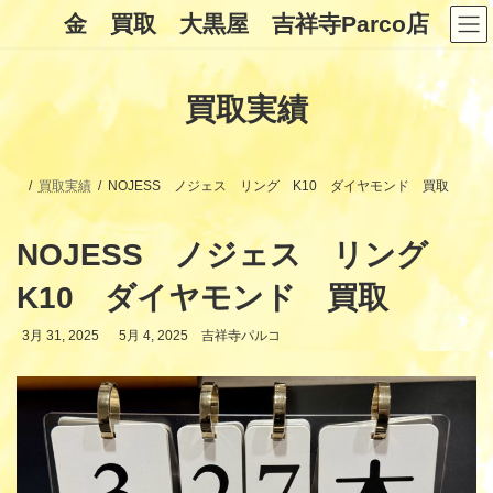
コ
ナ
金 買取 大黒屋 吉祥寺Parco店
ン
ビ
テ
ゲ
ン
ー
ツ
シ
買取実績
へ
ョ
ス
ン
キ
に
ッ
移
プ
動
買取実績
NOJESS ノジェス リング K10 ダイヤモンド 買取
NOJESS ノジェス リング
K10 ダイヤモンド 買取
最
3月 31, 2025
5月 4, 2025
吉祥寺パルコ
終
更
新
日
時
: