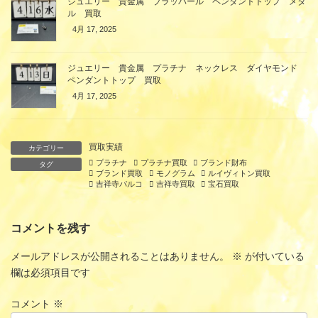
ジュエリー 貴金属 ブラッパール ペンダントトップ メタ
ル 買取
4月 17, 2025
ジュエリー 貴金属 プラチナ ネックレス ダイヤモンド
ペンダントトップ 買取
4月 17, 2025
買取実績
カテゴリー
プラチナ
プラチナ買取
ブランド財布
タグ
ブランド買取
モノグラム
ルイヴィトン買取
吉祥寺パルコ
吉祥寺買取
宝石買取
コメントを残す
メールアドレスが公開されることはありません。
※
が付いている
欄は必須項目です
コメント
※