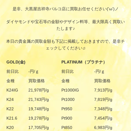
是非、大黒屋吉祥寺パルコ店に買取お任せください('ω')ノ
ダイヤモンドや宝石等の金額やデザイン料等、最大限高く買取い
たします♪
本日の貴金属の買取金額も下記に掲載しておきますので、是非チ
ェックしてください♫
GOLD(金)
PLATINUM（プラチナ）
前日比
-円/ｇ
前日比
-円/ｇ
金種
買取価格
金種
買取価格
K24IG
21,978円/g
Pt1000IG
7,913円/g
K24
21,743円/g
Pt1000
7,819円/g
K22
19,748円/g
Pt950
7,348円/g
K21.6
19,278円/g
Pt900
7,454円/g
K20
17,705円/g
Pt850
6,983円/g