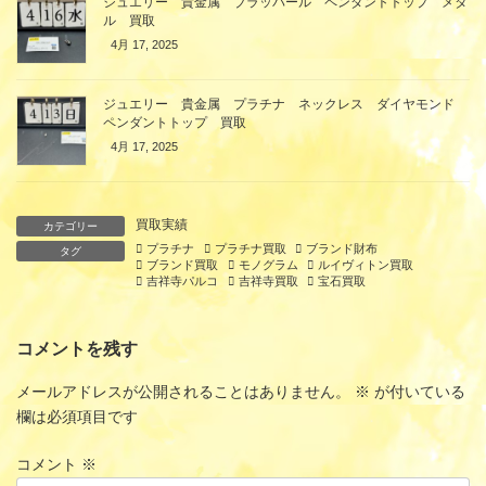
ジュエリー 貴金属 ブラッパール ペンダントトップ メタ
ル 買取
4月 17, 2025
ジュエリー 貴金属 プラチナ ネックレス ダイヤモンド
ペンダントトップ 買取
4月 17, 2025
買取実績
カテゴリー
プラチナ
プラチナ買取
ブランド財布
タグ
ブランド買取
モノグラム
ルイヴィトン買取
吉祥寺パルコ
吉祥寺買取
宝石買取
コメントを残す
メールアドレスが公開されることはありません。
※
が付いている
欄は必須項目です
コメント
※