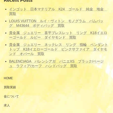
Recent Posts
インゴット 日本マテリアル K24 ゴールド 純金 地金
買取
LOUIS VUITTON ルイ・ヴィトン モノグラム バムバッ
グ M43644 ボディバッグ 買取
貴金属 ジュエリー 喜平ブレスレット リング K18イエロ
ーゴールド ルビー ダイヤモンド 買取
貴金属 ジュエリー ネックレス リング 指輪 ペンダント
トップ K18イエローゴールド ピンクサファイア ダイヤモ
ンド オパール 買取
BALENCIAGA バレンシアガ パニエXS ブラック/ベージ
ュ ラフィア/カーフ ハンドバッグ 買取
HOME
買取実績
金について
求人