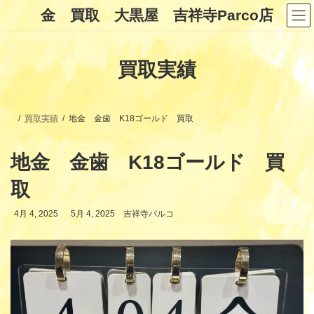
コ
ナ
金 買取 大黒屋 吉祥寺Parco店
ン
ビ
テ
ゲ
ン
ー
ツ
シ
買取実績
へ
ョ
ス
ン
キ
に
ッ
移
プ
動
買取実績
地金 金歯 K18ゴールド 買取
地金 金歯 K18ゴールド 買
取
最
4月 4, 2025
5月 4, 2025
吉祥寺パルコ
終
更
新
日
時
: