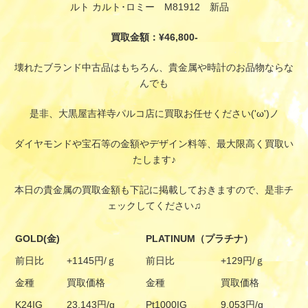
ルト カルト･ロミー M81912 新品
買取金額：¥46,800-
壊れたブランド中古品はもちろん、貴金属や時計のお品物ならな
んでも
是非、大黒屋吉祥寺パルコ店に買取お任せください('ω')ノ
ダイヤモンドや宝石等の金額やデザイン料等、最大限高く買取い
たします♪
本日の貴金属の買取金額も下記に掲載しておきますので、是非チ
ェックしてください♫
GOLD(金)
PLATINUM（プラチナ）
前日比
+1145円/ｇ
前日比
+129円/ｇ
金種
買取価格
金種
買取価格
K24IG
23,143円/g
Pt1000IG
9,053円/g