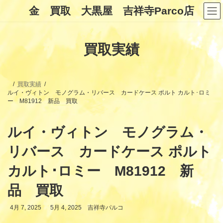
コ
ナ
金 買取 大黒屋 吉祥寺Parco店
ン
ビ
テ
ゲ
ン
ー
ツ
シ
買取実績
へ
ョ
ス
ン
キ
に
ッ
移
プ
動
買取実績
ルイ・ヴィトン モノグラム・リバース カードケース ポルト カルト･ロミ
ー M81912 新品 買取
ルイ・ヴィトン モノグラム・
リバース カードケース ポルト
カルト･ロミー M81912 新
品 買取
最
4月 7, 2025
5月 4, 2025
吉祥寺パルコ
終