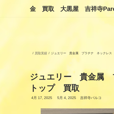
コ
ナ
金 買取 大黒屋 吉祥寺Par
ン
ビ
テ
ゲ
ン
ー
ツ
シ
へ
ョ
ス
ン
キ
に
ッ
移
プ
動
買取実績
ジュエリー 貴金属 プラチナ ネックレス
ジュエリー 貴金属 
トップ 買取
最
4月 17, 2025
5月 4, 2025
吉祥寺パルコ
終
更
新