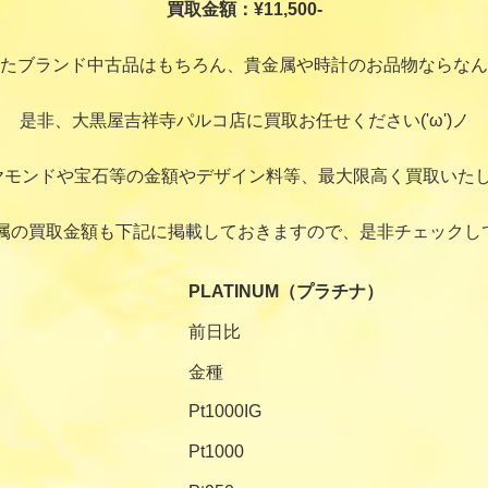
買取金額：¥11,500-
たブランド中古品はもちろん、貴金属や時計のお品物ならなん
是非、大黒屋吉祥寺パルコ店に買取お任せください('ω')ノ
ヤモンドや宝石等の金額やデザイン料等、最大限高く買取いたし
属の買取金額も下記に掲載しておきますので、是非チェックし
PLATINUM（プラチナ）
前日比
金種
Pt1000IG
Pt1000