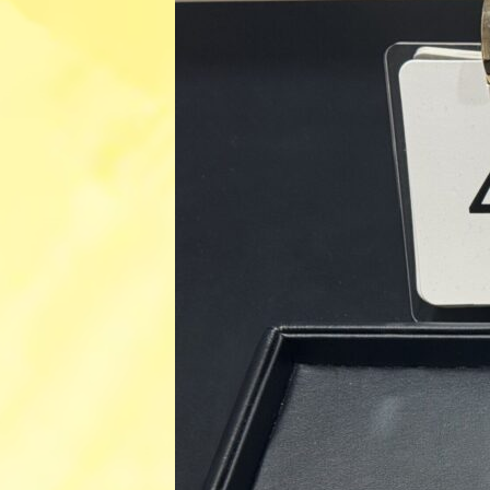
日
時
: