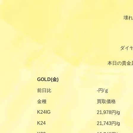
壊れ
ダイ
本日の貴金
GOLD(金)
前日比
-円/ｇ
金種
買取価格
K24IG
21,978円/g
K24
21,743円/g