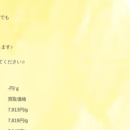
でも
ます♪
てください♫
-円/ｇ
買取価格
7,913円/g
7,819円/g