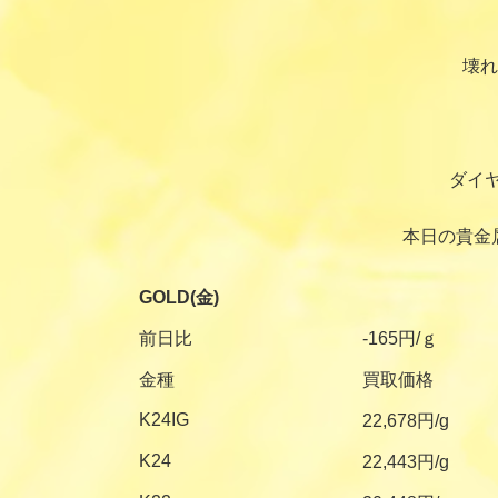
壊れ
ダイ
本日の貴金
GOLD(金)
前日比
-165円/ｇ
金種
買取価格
K24IG
22,678円/g
K24
22,443円/g