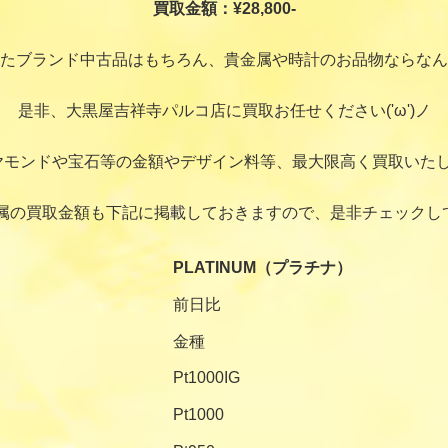
買取金額：¥28,800-
たブランド中古品はもちろん、貴金属や時計のお品物ならなん
是非、大黒屋吉祥寺パルコ店に買取お任せください('ω')ノ
ヤモンドや宝石等の金額やデザイン料等、最大限高く買取いたし
属の買取金額も下記に掲載しておきますので、是非チェックし
PLATINUM（プラチナ）
前日比
金種
Pt1000IG
Pt1000