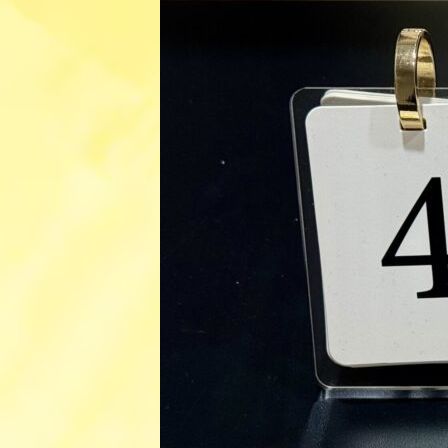
日
時
: