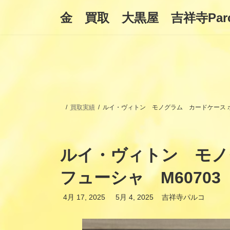
コ
ナ
金 買取 大黒屋 吉祥寺Par
ン
ビ
テ
ゲ
ン
ー
ツ
シ
へ
ョ
ス
ン
キ
に
ッ
移
プ
動
買取実績
ルイ・ヴィトン モノグラム カードケース ポ
ルイ・ヴィトン モノ
フューシャ M6070
最
4月 17, 2025
5月 4, 2025
吉祥寺パルコ
終
更
新