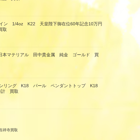
ン 1/4oz K22 天皇陛下御在位60年記念10万円
買取
 日本マテリアル 田中貴金属 純金 ゴールド 買
ンリング K18 パール ペンダントトップ K18
時計 買取
吉祥寺買取