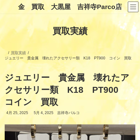
コ
ナ
金 買取 大黒屋 吉祥寺Parco店
ン
ビ
テ
ゲ
ン
ー
ツ
シ
買取実績
へ
ョ
ス
ン
キ
に
ッ
移
プ
動
買取実績
ジュエリー 貴金属 壊れたアクセサリー類 K18 PT900 コイン 買取
ジュエリー 貴金属 壊れたア
クセサリー類 K18 PT900
コイン 買取
最
4月 25, 2025
5月 4, 2025
吉祥寺パルコ
終
更
新
日
時