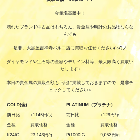
金相場高騰中！
壊れたブランド中古品はもちろん、貴金属や時計のお品物ならな
んでも
是非、大黒屋吉祥寺パルコ店に買取お任せください('ω')ノ
ダイヤモンドや宝石等の金額やデザイン料等、最大限高く買取い
たします♪
本日の貴金属の買取金額も下記に掲載しておきますので、是非チ
ェックしてください♫
GOLD(金)
PLATINUM（プラチナ）
前日比
+1145円/ｇ
前日比
+129円/ｇ
金種
買取価格
金種
買取価格
K24IG
23,143円/g
Pt1000IG
9,053円/g