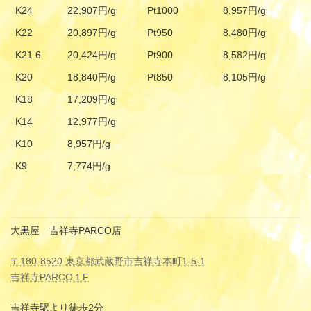
K24
22,907円/g
Pt1000
8,957円/g
K22
20,897円/g
Pt950
8,480円/g
K21.6
20,424円/g
Pt900
8,582円/g
K20
18,840円/g
Pt850
8,105円/g
K18
17,209円/g
K14
12,977円/g
K10
8,957円/g
K9
7,774円/g
大黒屋 吉祥寺PARCO店
〒180-8520 東京都武蔵野市吉祥寺本町1-5-1
吉祥寺PARCO１F
吉祥寺駅より徒歩2分