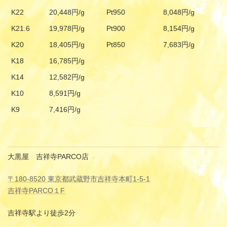
K22
20,448円/g
Pt950
8,048円/g
K21.6
19,978円/g
Pt900
8,154円/g
K20
18,405円/g
Pt850
7,683円/g
K18
16,785円/g
K14
12,582円/g
K10
8,591円/g
K9
7,416円/g
大黒屋 吉祥寺PARCO店
〒180-8520 東京都武蔵野市吉祥寺本町1-5-1
吉祥寺PARCO１F
吉祥寺駅より徒歩2分