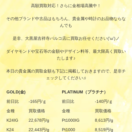
高額買取対応！さらに金相場高騰中！
その他ブランド中古品はもちろん、貴金属や時計のお品物ならな
んでも
是非、大黒屋吉祥寺パルコ店に買取お任せください('ω')ノ
ダイヤモンドや宝石等の金額やデザイン料等、最大限高く買取い
たします♪
本日の貴金属の買取金額も下記に掲載しておきますので、是非チ
ェックしてください♫
GOLD(金)
PLATINUM（プラチナ）
前日比
-165円/ｇ
前日比
-140円/ｇ
金種
買取価格
金種
買取価格
K24IG
22,678円/g
Pt1000IG
8,613円/g
K24
22,443円/g
Pt1000
8,519円/g