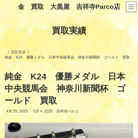
コ
ナ
金 買取 大黒屋 吉祥寺Parco店
ン
ビ
テ
ゲ
ン
ー
ツ
シ
買取実績
へ
ョ
ス
ン
キ
に
ッ
移
プ
動
買取実績
純金 K24 優勝メダル 日本中央競馬会 神奈川新聞杯 ゴールド 買取
純金 K24 優勝メダル 日本
中央競馬会 神奈川新聞杯 ゴ
ールド 買取
最
4月 25, 2025
5月 4, 2025
吉祥寺パルコ
終
更
新
日
時