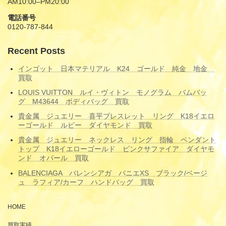
AM10:00–PM20:00
電話番号
0120-787-844
Recent Posts
インゴット 日本マテリアル K24 ゴールド 純金 地金
買取
LOUIS VUITTON ルイ・ヴィトン モノグラム バムバッ
グ M43644 ボディバッグ 買取
貴金属 ジュエリー 喜平ブレスレット リング K18イエロ
ーゴールド ルビー ダイヤモンド 買取
貴金属 ジュエリー ネックレス リング 指輪 ペンダント
トップ K18イエローゴールド ピンクサファイア ダイヤモ
ンド オパール 買取
BALENCIAGA バレンシアガ パニエXS ブラック/ベージ
ュ ラフィア/カーフ ハンドバッグ 買取
HOME
買取実績