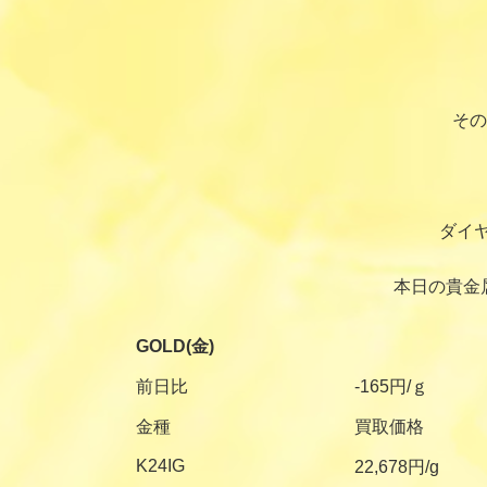
その
ダイ
本日の貴金
GOLD(金)
前日比
-165円/ｇ
金種
買取価格
K24IG
22,678円/g