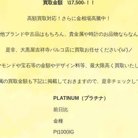
買取金額 \17,500-！！
高額買取対応！さらに金相場高騰中！
他ブランド中古品はもちろん、貴金属や時計のお品物ならなん
是非、大黒屋吉祥寺パルコ店に買取お任せください('ω')ノ
ヤモンドや宝石等の金額やデザイン料等、最大限高く買取いたし
属の買取金額も下記に掲載しておきますので、是非チェックし
PLATINUM（プラチナ）
前日比
金種
Pt1000IG