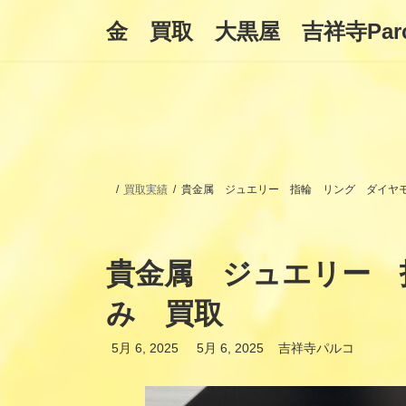
コ
ナ
金 買取 大黒屋 吉祥寺Par
ン
ビ
テ
ゲ
ン
ー
ツ
シ
へ
ョ
ス
ン
キ
に
ッ
移
プ
動
買取実績
貴金属 ジュエリー 指輪 リング ダイヤモン
貴金属 ジュエリー 指
み 買取
最
5月 6, 2025
5月 6, 2025
吉祥寺パルコ
終
更
新