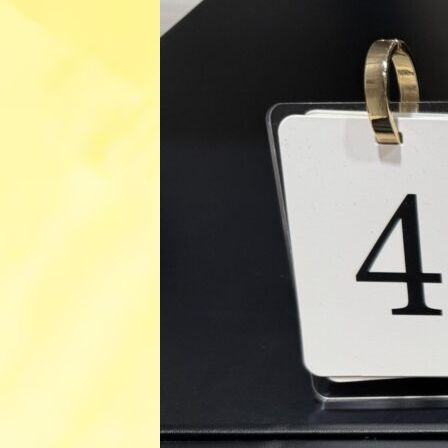
日
時
: