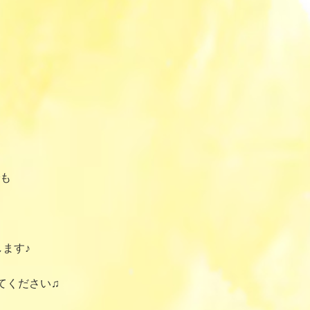
も
ます♪
てください♫