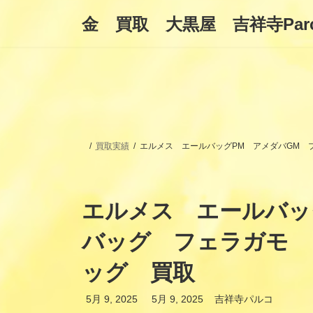
コ
ナ
金 買取 大黒屋 吉祥寺Par
ン
ビ
テ
ゲ
ン
ー
ツ
シ
へ
ョ
ス
ン
キ
に
ッ
移
プ
動
買取実績
エルメス エールバッグPM アメダバGM
エルメス エールバッ
バッグ フェラガモ 
ッグ 買取
最
5月 9, 2025
5月 9, 2025
吉祥寺パルコ
終