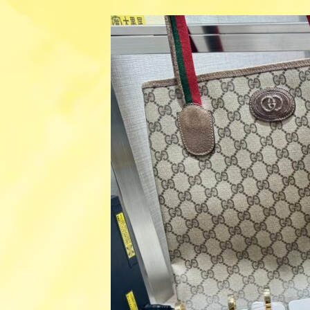
更
新
日
時
: