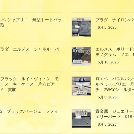
r エルベ シャプリエ 舟型トートバッ
プラダ ナイロンパ
買取
6月 5, 2025
プラダ エルメス シャネル バ
エルメス ボリード
モノグラム ノエ M
5月 18, 2025
 ブラック ルイ・ヴィトン モ
ロエベ パズルバッ
ケース キーケース 片方ピア
ルベ シャプリエ 
ルド 買取
チ 2WAYショル
5月 6, 2025
エXS ブラック/ベージュ ラフィ
貴金属 ジュエリー
エリーパーツ K1
8月 5, 2026