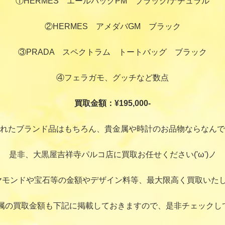
①HERMES エールバッグPM ブラック/ナチュラル
②HERMES アメダバGM ブラック
③PRADA スペクトラム トートバッグ ブラック
④フェラガモ、グッチなど数点
買取金額：¥195,000-
れたブランド品はもちろん、貴金属や時計のお品物ならなんで
是非、大黒屋吉祥寺パルコ店に買取お任せください('ω')ノ
ヤモンドや宝石等の金額やデザイン料等、最大限高く買取いたし
属の買取金額も下記に掲載しておきますので、是非チェックし