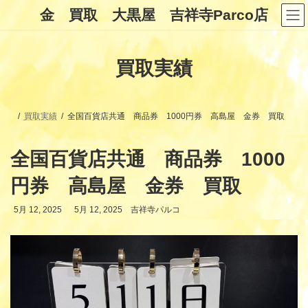
コ
ナ
金 買取 大黒屋 吉祥寺Parco店
ン
ビ
テ
ゲ
ン
ー
ツ
シ
買取実績
へ
ョ
ス
ン
キ
に
ッ
移
プ
動
買取実績
全国百貨店共通 商品券 1000円券 高島屋 金券 買取
全国百貨店共通 商品券 1000
円券 高島屋 金券 買取
最
5月 12, 2025
5月 12, 2025
吉祥寺パルコ
終
更
新
日
時
: