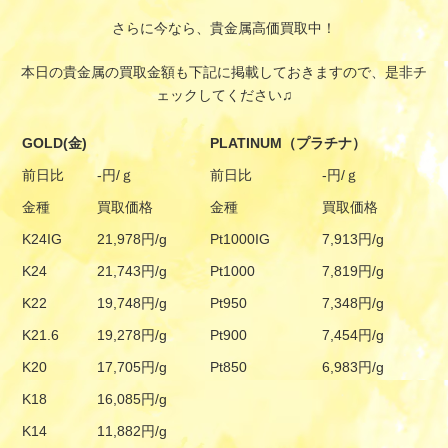
さらに今なら、貴金属高価買取中！
本日の貴金属の買取金額も下記に掲載しておきますので、是非チ
ェックしてください♫
GOLD(金)
PLATINUM（プラチナ）
前日比
-円/ｇ
前日比
-円/ｇ
金種
買取価格
金種
買取価格
K24IG
21,978円/g
Pt1000IG
7,913円/g
K24
21,743円/g
Pt1000
7,819円/g
K22
19,748円/g
Pt950
7,348円/g
K21.6
19,278円/g
Pt900
7,454円/g
K20
17,705円/g
Pt850
6,983円/g
K18
16,085円/g
K14
11,882円/g