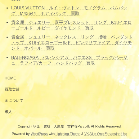
LOUIS VUITTON ルイ・ヴィトン モノグラム バムバッ
グ M43644 ボディバッグ 買取
貴金属 ジュエリー 喜平ブレスレット リング K18イエロ
ーゴールド ルビー ダイヤモンド 買取
貴金属 ジュエリー ネックレス リング 指輪 ペンダント
トップ K18イエローゴールド ピンクサファイア ダイヤモ
ンド オパール 買取
BALENCIAGA バレンシアガ パニエXS ブラック/ベージ
ュ ラフィア/カーフ ハンドバッグ 買取
HOME
買取実績
金について
求人
Copyright © 金 買取 大黒屋 吉祥寺Parco店 All Rights Reserved.
Powered by
WordPress
with
Lightning Theme
&
VK All in One Expansion Unit