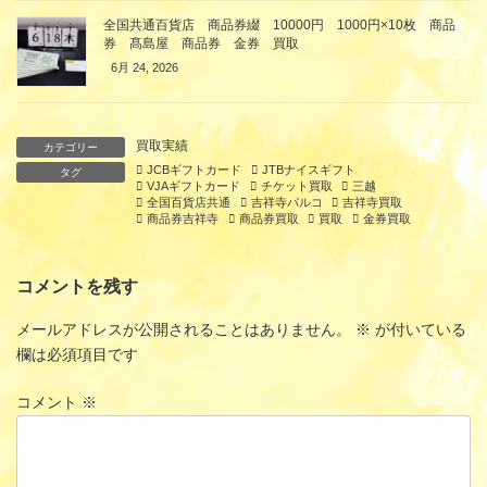
全国共通百貨店 商品券綴 10000円 1000円×10枚 商品
券 髙島屋 商品券 金券 買取
6月 24, 2026
買取実績
カテゴリー
JCBギフトカード
JTBナイスギフト
タグ
VJAギフトカード
チケット買取
三越
全国百貨店共通
吉祥寺パルコ
吉祥寺買取
商品券吉祥寺
商品券買取
買取
金券買取
コメントを残す
メールアドレスが公開されることはありません。
※
が付いている
欄は必須項目です
コメント
※