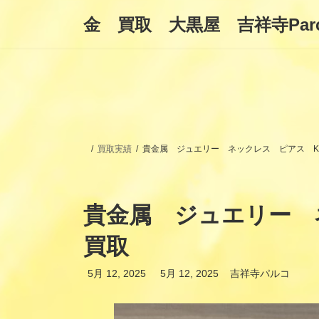
コ
ナ
金 買取 大黒屋 吉祥寺Par
ン
ビ
テ
ゲ
ン
ー
ツ
シ
へ
ョ
ス
ン
キ
に
ッ
移
プ
動
買取実績
貴金属 ジュエリー ネックレス ピアス 
貴金属 ジュエリー 
買取
最
5月 12, 2025
5月 12, 2025
吉祥寺パルコ
終
更
新