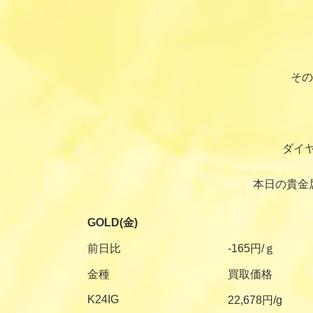
その
ダイ
本日の貴金
GOLD(金)
前日比
-165円/ｇ
金種
買取価格
K24IG
22,678円/g