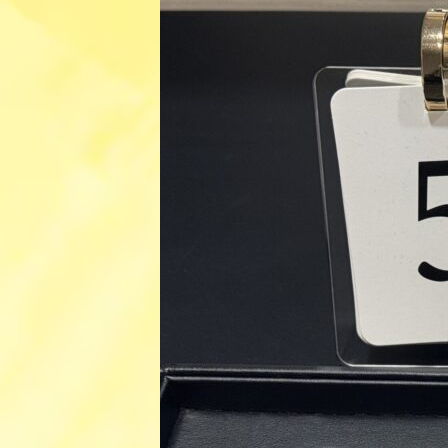
日
時
: