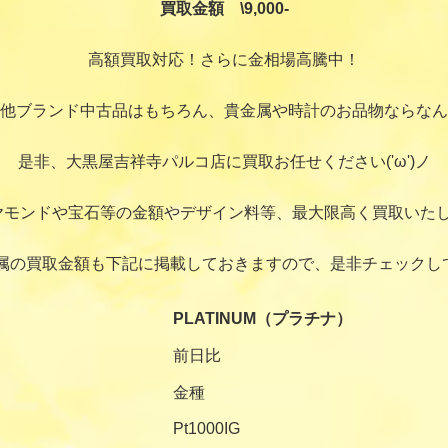
買取金額 \9,000-
高額買取対応！さらに金相場高騰中！
他ブランド中古品はもちろん、貴金属や時計のお品物ならなん
是非、大黒屋吉祥寺パルコ店に買取お任せください('ω')ノ
ヤモンドや宝石等の金額やデザイン料等、最大限高く買取いたし
属の買取金額も下記に掲載しておきますので、是非チェックし
PLATINUM（プラチナ）
前日比
金種
Pt1000IG