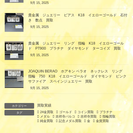
9月 15, 2025
貴金属 ジュエリー ピアス K18 イエローゴールド 石付
き 数点 買取
9月 15, 2025
貴金属 ジュエリー リング 指輪 K18 イエローゴール
ド PT900 プラチナ ダイヤモンド ターコイズ 買取
9月 15, 2025
JOAQUIN BERAO ホアキン ベラオ ネックレス リング
指輪 750 K18 イエローゴールド ダイヤモンド ピンク
サファイア スペインジュエリー 買取
9月 15, 2025
買取実績
カテゴリー
24金買取
ゴールド
コイン買取
プラチナ
タグ
メダル
吉祥寺パルコ
吉祥寺買取
指輪買取
純金買取
記念メダル買取
金
金貨買取