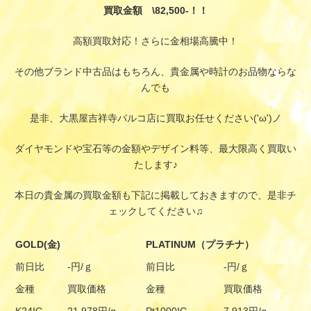
買取金額 \82,500-！！
高額買取対応！さらに金相場高騰中！
その他ブランド中古品はもちろん、貴金属や時計のお品物ならな
んでも
是非、大黒屋吉祥寺パルコ店に買取お任せください('ω')ノ
ダイヤモンドや宝石等の金額やデザイン料等、最大限高く買取い
たします♪
本日の貴金属の買取金額も下記に掲載しておきますので、是非チ
ェックしてください♫
GOLD(金)
PLATINUM（プラチナ）
前日比
-円/ｇ
前日比
-円/ｇ
金種
買取価格
金種
買取価格