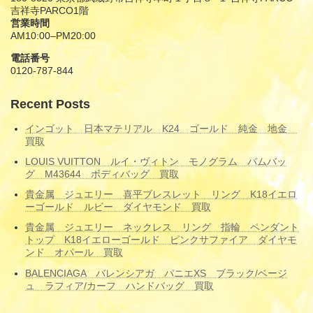
吉祥寺PARCO1階
営業時間
AM10:00–PM20:00
電話番号
0120-787-844
Recent Posts
インゴット 日本マテリアル K24 ゴールド 純金 地金
買取
LOUIS VUITTON ルイ・ヴィトン モノグラム バムバッ
グ M43644 ボディバッグ 買取
貴金属 ジュエリー 喜平ブレスレット リング K18イエロ
ーゴールド ルビー ダイヤモンド 買取
貴金属 ジュエリー ネックレス リング 指輪 ペンダント
トップ K18イエローゴールド ピンクサファイア ダイヤモ
ンド オパール 買取
BALENCIAGA バレンシアガ パニエXS ブラック/ベージ
ュ ラフィア/カーフ ハンドバッグ 買取