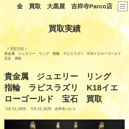
コ
ナ
金 買取 大黒屋 吉祥寺Parco店
ン
ビ
テ
ゲ
ン
ー
ツ
シ
買取実績
へ
ョ
ス
ン
キ
に
ッ
移
プ
動
買取実績
貴金属 ジュエリー リング 指輪 ラピスラズリ K18イエローゴールド
宝石 買取
貴金属 ジュエリー リング
指輪 ラピスラズリ K18イエ
ローゴールド 宝石 買取
最
5月 12, 2025
5月 12, 2025
吉祥寺パルコ
終
更
新
日