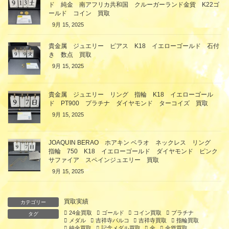
ド 純金 南アフリカ共和国 クルーガーランド金貨 K22ゴ
ールド コイン 買取
9月 15, 2025
貴金属 ジュエリー ピアス K18 イエローゴールド 石付
き 数点 買取
9月 15, 2025
貴金属 ジュエリー リング 指輪 K18 イエローゴール
ド PT900 プラチナ ダイヤモンド ターコイズ 買取
9月 15, 2025
JOAQUIN BERAO ホアキン ベラオ ネックレス リング
指輪 750 K18 イエローゴールド ダイヤモンド ピンク
サファイア スペインジュエリー 買取
9月 15, 2025
買取実績
カテゴリー
24金買取
ゴールド
コイン買取
プラチナ
タグ
メダル
吉祥寺パルコ
吉祥寺買取
指輪買取
純金買取
記念メダル買取
金
金貨買取