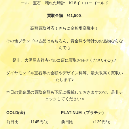
ール 宝石 壊れた時計 K18イエローゴールド
買取金額 \41,500-
高額買取対応！さらに金相場高騰中！
その他ブランド中古品はもちろん、貴金属や時計のお品物ならな
んでも
是非、大黒屋吉祥寺パルコ店に買取お任せください('ω')ノ
ダイヤモンドや宝石等の金額やデザイン料等、最大限高く買取い
たします♪
本日の貴金属の買取金額も下記に掲載しておきますので、是非チ
ェックしてください♫
GOLD(金)
PLATINUM（プラチナ）
前日比
+1145円/ｇ
前日比
+129円/ｇ