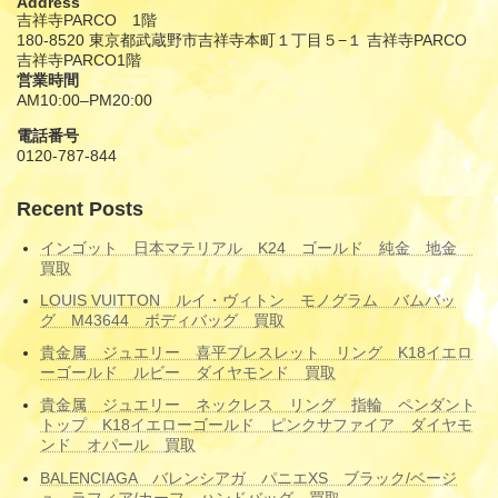
Address
吉祥寺PARCO 1階
180-8520 東京都武蔵野市吉祥寺本町１丁目５−１ 吉祥寺PARCO
吉祥寺PARCO1階
営業時間
AM10:00–PM20:00
電話番号
0120-787-844
Recent Posts
インゴット 日本マテリアル K24 ゴールド 純金 地金
買取
LOUIS VUITTON ルイ・ヴィトン モノグラム バムバッ
グ M43644 ボディバッグ 買取
貴金属 ジュエリー 喜平ブレスレット リング K18イエロ
ーゴールド ルビー ダイヤモンド 買取
貴金属 ジュエリー ネックレス リング 指輪 ペンダント
トップ K18イエローゴールド ピンクサファイア ダイヤモ
ンド オパール 買取
BALENCIAGA バレンシアガ パニエXS ブラック/ベージ
ュ ラフィア/カーフ ハンドバッグ 買取