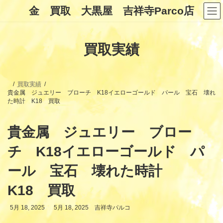
コ
ナ
金 買取 大黒屋 吉祥寺Parco店
ン
ビ
テ
ゲ
ン
ー
ツ
シ
買取実績
へ
ョ
ス
ン
キ
に
ッ
移
プ
動
買取実績
貴金属 ジュエリー ブローチ K18イエローゴールド パール 宝石 壊れ
た時計 K18 買取
貴金属 ジュエリー ブロー
チ K18イエローゴールド パ
ール 宝石 壊れた時計
K18 買取
最
5月 18, 2025
5月 18, 2025
吉祥寺パルコ
終