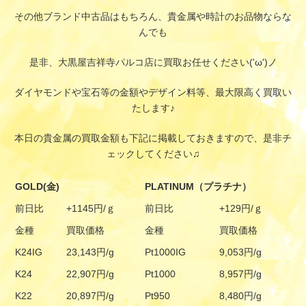
その他ブランド中古品はもちろん、貴金属や時計のお品物ならな
んでも
是非、大黒屋吉祥寺パルコ店に買取お任せください('ω')ノ
ダイヤモンドや宝石等の金額やデザイン料等、最大限高く買取い
たします♪
本日の貴金属の買取金額も下記に掲載しておきますので、是非チ
ェックしてください♫
GOLD(金)
PLATINUM（プラチナ）
前日比
+1145円/ｇ
前日比
+129円/ｇ
金種
買取価格
金種
買取価格
K24IG
23,143円/g
Pt1000IG
9,053円/g
K24
22,907円/g
Pt1000
8,957円/g
K22
20,897円/g
Pt950
8,480円/g