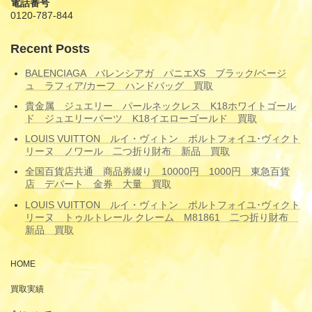
電話番号
0120-787-844
Recent Posts
BALENCIAGA バレンシアガ パニエXS ブラック/ベージ
ュ ラフィア/カーフ ハンドバッグ 買取
貴金属 ジュエリー パールネックレス K18ホワイトゴール
ド ジュエリーパーツ K18イエローゴールド 買取
LOUIS VUITTON ルイ・ヴィトン ポルトフォイユ･ヴィクト
リーヌ ノワール 二つ折り財布 新品 買取
全国百貨店共通 商品券綴り 10000円 1000円 東急百貨
店 デパート 金券 大量 買取
LOUIS VUITTON ルイ・ヴィトン ポルトフォイユ･ヴィクト
リーヌ トゥルトレール クレーム M81861 二つ折り財布
新品 買取
HOME
買取実績