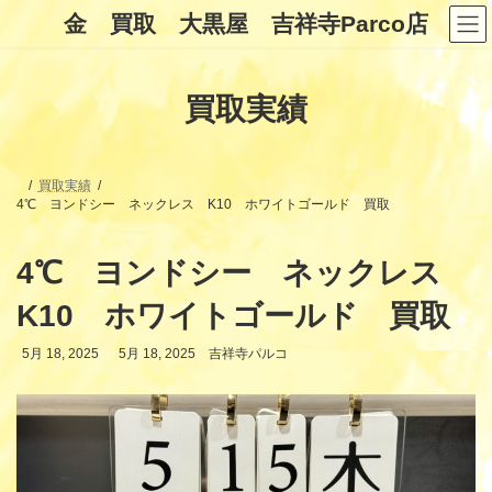
コ
ナ
金 買取 大黒屋 吉祥寺Parco店
ン
ビ
テ
ゲ
ン
ー
ツ
シ
買取実績
へ
ョ
ス
ン
キ
に
ッ
移
プ
動
買取実績
4℃ ヨンドシー ネックレス K10 ホワイトゴールド 買取
4℃ ヨンドシー ネックレス
K10 ホワイトゴールド 買取
最
5月 18, 2025
5月 18, 2025
吉祥寺パルコ
終
更
新
日
時
: