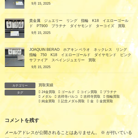
9月 15, 2025
貴金属 ジュエリー リング 指輪 K18 イエローゴール
ド PT900 プラチナ ダイヤモンド ターコイズ 買取
9月 15, 2025
JOAQUIN BERAO ホアキン ベラオ ネックレス リング
指輪 750 K18 イエローゴールド ダイヤモンド ピンク
サファイア スペインジュエリー 買取
9月 15, 2025
買取実績
カテゴリー
24金買取
ゴールド
コイン買取
プラチナ
タグ
メダル
吉祥寺パルコ
吉祥寺買取
指輪買取
純金買取
記念メダル買取
金
金貨買取
コメントを残す
メールアドレスが公開されることはありません。
※
が付いている