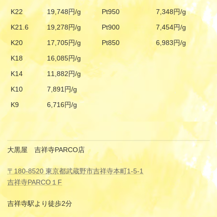
K22
19,748円/g
Pt950
7,348円/g
K21.6
19,278円/g
Pt900
7,454円/g
K20
17,705円/g
Pt850
6,983円/g
K18
16,085円/g
K14
11,882円/g
K10
7,891円/g
K9
6,716円/g
大黒屋 吉祥寺PARCO店
〒180-8520 東京都武蔵野市吉祥寺本町1-5-1
吉祥寺PARCO１F
吉祥寺駅より徒歩2分