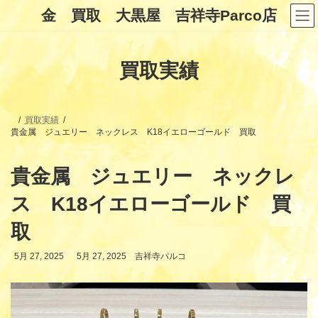
コ
ナ
金 買取 大黒屋 吉祥寺Parco店
ン
ビ
テ
ゲ
ン
ー
ツ
シ
買取実績
へ
ョ
ス
ン
キ
に
ッ
移
プ
動
買取実績
貴金属 ジュエリー ネックレス K18イエローゴールド 買取
貴金属 ジュエリー ネックレ
ス K18イエローゴールド 買
取
最
5月 27, 2025
5月 27, 2025
吉祥寺パルコ
終
更
新
日
時