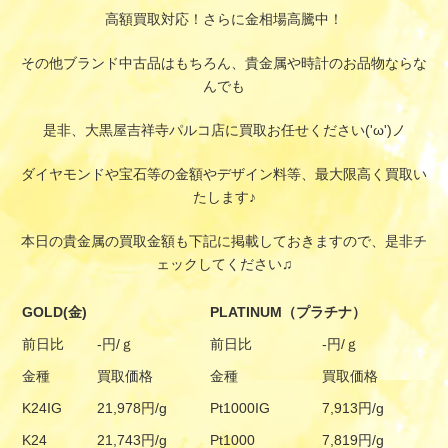
高額買取対応！さらに金相場高騰中！
その他ブランド中古品はもちろん、貴金属や時計のお品物ならな
んでも
是非、大黒屋吉祥寺パルコ店に買取お任せください('ω')ノ
ダイヤモンドや宝石等の金額やデザイン料等、最大限高く買取い
たします♪
本日の貴金属の買取金額も下記に掲載しておきますので、是非チ
ェックしてください♫
GOLD(金)
PLATINUM（プラチナ）
前日比
-円/ｇ
前日比
-円/ｇ
金種
買取価格
金種
買取価格
K24IG
21,978円/g
Pt1000IG
7,913円/g
K24
21,743円/g
Pt1000
7,819円/g