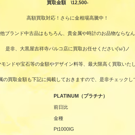
買取金額 \12,500-
高額買取対応！さらに金相場高騰中！
他ブランド中古品はもちろん、貴金属や時計のお品物ならなん
是非、大黒屋吉祥寺パルコ店に買取お任せください('ω')ノ
ヤモンドや宝石等の金額やデザイン料等、最大限高く買取いたし
属の買取金額も下記に掲載しておきますので、是非チェックし
PLATINUM（プラチナ）
前日比
金種
Pt1000IG