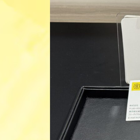
日
時
: