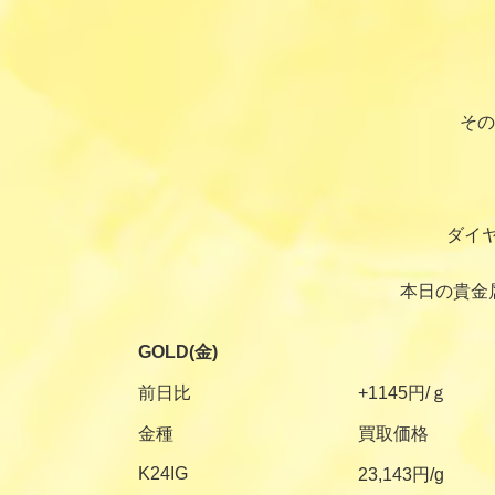
その
ダイ
本日の貴金
GOLD(金)
前日比
+1145円/ｇ
金種
買取価格
K24IG
23,143円/g