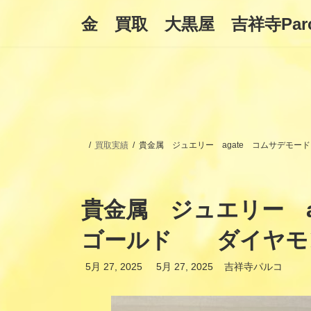
コ
ナ
金 買取 大黒屋 吉祥寺Par
ン
ビ
テ
ゲ
ン
ー
ツ
シ
へ
ョ
ス
ン
キ
に
ッ
移
プ
動
買取実績
貴金属 ジュエリー agate コムサデモ
貴金属 ジュエリー a
ゴールド ダイヤモ
最
5月 27, 2025
5月 27, 2025
吉祥寺パルコ
終
更
新