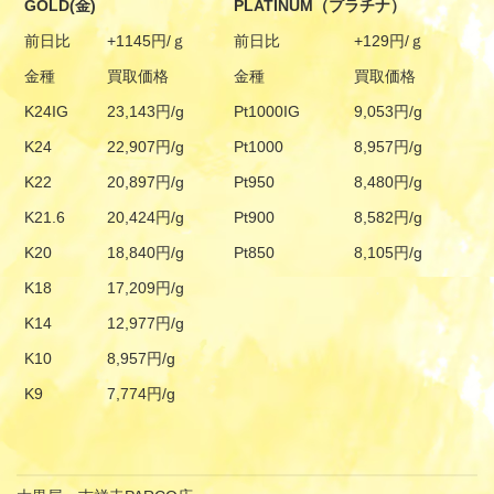
GOLD(金)
PLATINUM（プラチナ）
前日比
+1145円/ｇ
前日比
+129円/ｇ
金種
買取価格
金種
買取価格
K24IG
23,143円/g
Pt1000IG
9,053円/g
K24
22,907円/g
Pt1000
8,957円/g
K22
20,897円/g
Pt950
8,480円/g
K21.6
20,424円/g
Pt900
8,582円/g
K20
18,840円/g
Pt850
8,105円/g
K18
17,209円/g
K14
12,977円/g
K10
8,957円/g
K9
7,774円/g