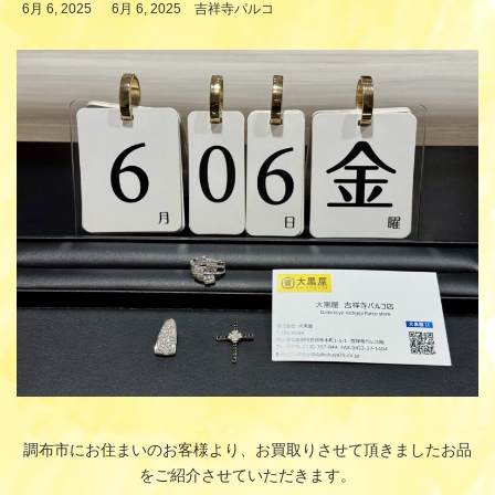
最
6月 6, 2025
6月 6, 2025
吉祥寺パルコ
終
更
新
日
時
:
調布市にお住まいのお客様より、お買取りさせて頂きましたお品
をご紹介させていただきます。