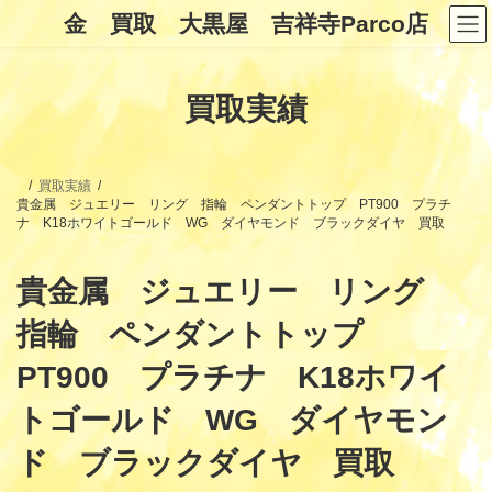
コ
ナ
金 買取 大黒屋 吉祥寺Parco店
ン
ビ
テ
ゲ
ン
ー
ツ
シ
買取実績
へ
ョ
ス
ン
キ
に
ッ
移
プ
動
買取実績
貴金属 ジュエリー リング 指輪 ペンダントトップ PT900 プラチ
ナ K18ホワイトゴールド WG ダイヤモンド ブラックダイヤ 買取
貴金属 ジュエリー リング
指輪 ペンダントトップ
PT900 プラチナ K18ホワイ
トゴールド WG ダイヤモン
ド ブラックダイヤ 買取