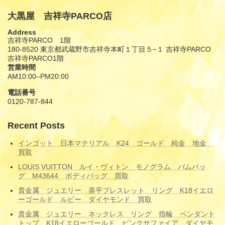
大黒屋 吉祥寺PARCO店
Address
吉祥寺PARCO 1階
180-8520 東京都武蔵野市吉祥寺本町１丁目５−１ 吉祥寺PARCO
吉祥寺PARCO1階
営業時間
AM10:00–PM20:00
電話番号
0120-787-844
Recent Posts
インゴット 日本マテリアル K24 ゴールド 純金 地金
買取
LOUIS VUITTON ルイ・ヴィトン モノグラム バムバッ
グ M43644 ボディバッグ 買取
貴金属 ジュエリー 喜平ブレスレット リング K18イエロ
ーゴールド ルビー ダイヤモンド 買取
貴金属 ジュエリー ネックレス リング 指輪 ペンダント
トップ K18イエローゴールド ピンクサファイア ダイヤモ