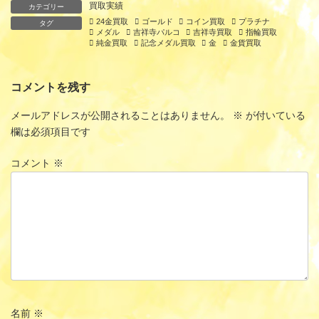
買取実績
カテゴリー
24金買取
ゴールド
コイン買取
プラチナ
タグ
メダル
吉祥寺パルコ
吉祥寺買取
指輪買取
純金買取
記念メダル買取
金
金貨買取
コメントを残す
メールアドレスが公開されることはありません。
※
が付いている
欄は必須項目です
コメント
※
名前
※