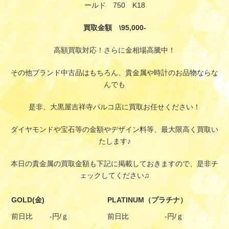
ールド 750 K18
買取金額 \95,000-
高額買取対応！さらに金相場高騰中！
その他ブランド中古品はもちろん、貴金属や時計のお品物ならな
んでも
是非、大黒屋吉祥寺パルコ店に買取お任せください！
ダイヤモンドや宝石等の金額やデザイン料等、最大限高く買取い
たします♪
本日の貴金属の買取金額も下記に掲載しておきますので、是非チ
ェックしてください♫
GOLD(金)
PLATINUM（プラチナ）
前日比
-円/ｇ
前日比
-円/ｇ