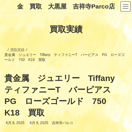
コ
ナ
金 買取 大黒屋 吉祥寺Parco店
ン
ビ
テ
ゲ
ン
ー
ツ
シ
買取実績
へ
ョ
ス
ン
キ
に
ッ
移
プ
動
買取実績
貴金属 ジュエリー Tiffany ティファニーT バーピアス PG ローズゴ
ールド 750 K18 買取
貴金属 ジュエリー Tiffany
ティファニーT バーピアス
PG ローズゴールド 750
K18 買取
最
6月 8, 2025
6月 8, 2025
吉祥寺パルコ
終