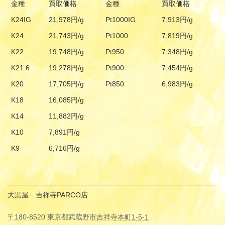
金種
買取価格
金種
買取価格
K24IG
21,978円/g
Pt1000IG
7,913円/g
K24
21,743円/g
Pt1000
7,819円/g
K22
19,748円/g
Pt950
7,348円/g
K21.6
19,278円/g
Pt900
7,454円/g
K20
17,705円/g
Pt850
6,983円/g
K18
16,085円/g
K14
11,882円/g
K10
7,891円/g
K9
6,716円/g
大黒屋 吉祥寺PARCO店
〒180-8520 東京都武蔵野市吉祥寺本町1-5-1