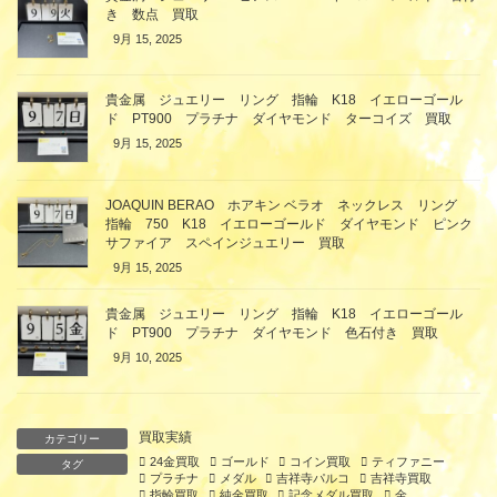
き 数点 買取
9月 15, 2025
貴金属 ジュエリー リング 指輪 K18 イエローゴール
ド PT900 プラチナ ダイヤモンド ターコイズ 買取
9月 15, 2025
JOAQUIN BERAO ホアキン ベラオ ネックレス リング
指輪 750 K18 イエローゴールド ダイヤモンド ピンク
サファイア スペインジュエリー 買取
9月 15, 2025
貴金属 ジュエリー リング 指輪 K18 イエローゴール
ド PT900 プラチナ ダイヤモンド 色石付き 買取
9月 10, 2025
買取実績
カテゴリー
24金買取
ゴールド
コイン買取
ティファニー
タグ
プラチナ
メダル
吉祥寺パルコ
吉祥寺買取
指輪買取
純金買取
記念メダル買取
金