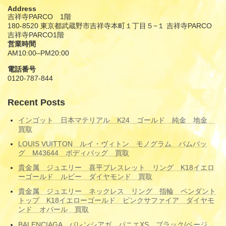
Address
吉祥寺PARCO 1階
180-8520 東京都武蔵野市吉祥寺本町１丁目５−１ 吉祥寺PARCO
吉祥寺PARCO1階
営業時間
AM10:00–PM20:00
電話番号
0120-787-844
Recent Posts
インゴット 日本マテリアル K24 ゴールド 純金 地金
買取
LOUIS VUITTON ルイ・ヴィトン モノグラム バムバッ
グ M43644 ボディバッグ 買取
貴金属 ジュエリー 喜平ブレスレット リング K18イエロ
ーゴールド ルビー ダイヤモンド 買取
貴金属 ジュエリー ネックレス リング 指輪 ペンダント
トップ K18イエローゴールド ピンクサファイア ダイヤモ
ンド オパール 買取
BALENCIAGA バレンシアガ パニエXS ブラック/ベージ