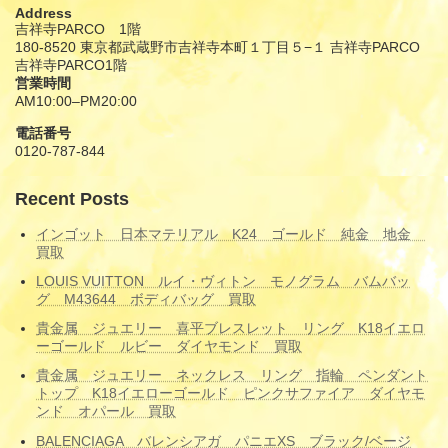
Address
吉祥寺PARCO 1階
180-8520 東京都武蔵野市吉祥寺本町１丁目５−１ 吉祥寺PARCO
吉祥寺PARCO1階
営業時間
AM10:00–PM20:00
電話番号
0120-787-844
Recent Posts
インゴット 日本マテリアル K24 ゴールド 純金 地金
買取
LOUIS VUITTON ルイ・ヴィトン モノグラム バムバッ
グ M43644 ボディバッグ 買取
貴金属 ジュエリー 喜平ブレスレット リング K18イエロ
ーゴールド ルビー ダイヤモンド 買取
貴金属 ジュエリー ネックレス リング 指輪 ペンダント
トップ K18イエローゴールド ピンクサファイア ダイヤモ
ンド オパール 買取
BALENCIAGA バレンシアガ パニエXS ブラック/ベージ