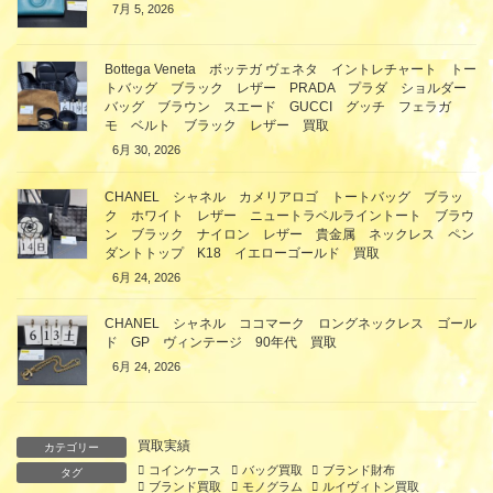
7月 5, 2026
Bottega Veneta ボッテガ ヴェネタ イントレチャート トー
トバッグ ブラック レザー PRADA プラダ ショルダー
バッグ ブラウン スエード GUCCI グッチ フェラガ
モ ベルト ブラック レザー 買取
6月 30, 2026
CHANEL シャネル カメリアロゴ トートバッグ ブラッ
ク ホワイト レザー ニュートラベルライントート ブラウ
ン ブラック ナイロン レザー 貴金属 ネックレス ペン
ダントトップ K18 イエローゴールド 買取
6月 24, 2026
CHANEL シャネル ココマーク ロングネックレス ゴール
ド GP ヴィンテージ 90年代 買取
6月 24, 2026
買取実績
カテゴリー
コインケース
バッグ買取
ブランド財布
タグ
ブランド買取
モノグラム
ルイヴィトン買取