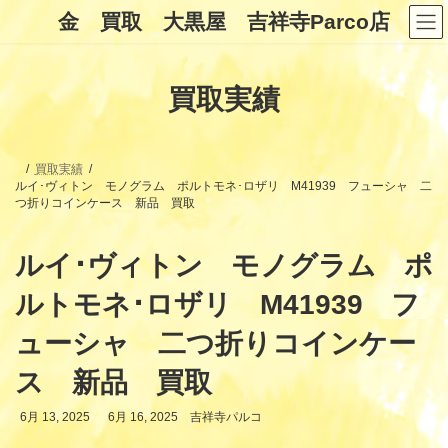
コ
ナ
金 買取 大黒屋 吉祥寺Parco店
ン
ビ
テ
ゲ
ン
ー
ツ
シ
買取実績
へ
ョ
ス
ン
キ
に
ッ
移
プ
動
買取実績
ルイ･ヴィトン モノグラム ポルトモネ･ロザリ M41939 フューシャ 二
つ折りコインケース 新品 買取
ルイ･ヴィトン モノグラム ポ
ルトモネ･ロザリ M41939 フ
ューシャ 二つ折りコインケー
ス 新品 買取
最
6月 13, 2025
6月 16, 2025
吉祥寺パルコ
終