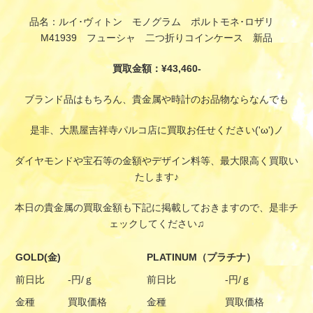
品名：ルイ･ヴィトン モノグラム ポルトモネ･ロザリ
M41939 フューシャ 二つ折りコインケース 新品
買取金額：¥43,460-
ブランド品はもちろん、貴金属や時計のお品物ならなんでも
是非、大黒屋吉祥寺パルコ店に買取お任せください('ω')ノ
ダイヤモンドや宝石等の金額やデザイン料等、最大限高く買取い
たします♪
本日の貴金属の買取金額も下記に掲載しておきますので、是非チ
ェックしてください♫
GOLD(金)
PLATINUM（プラチナ）
前日比
-円/ｇ
前日比
-円/ｇ
金種
買取価格
金種
買取価格