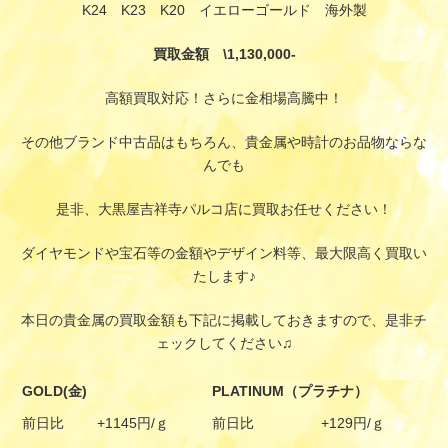
K24 K23 K20 イエローゴールド 海外製
買取金額 \1,130,000-
高額買取対応！さらに金相場高騰中！
その他ブランド中古品はもちろん、貴金属や時計のお品物ならな
んでも
是非、大黒屋吉祥寺パルコ店に買取お任せください！
ダイヤモンドや宝石等の金額やデザイン料等、最大限高く買取い
たします♪
本日の貴金属の買取金額も下記に掲載しておきますので、是非チ
ェックしてください♫
GOLD(金)
PLATINUM（プラチナ）
前日比
+1145円/ｇ
前日比
+129円/ｇ