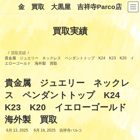
コ
ナ
金 買取 大黒屋 吉祥寺Parco店
ン
ビ
テ
ゲ
ン
ー
ツ
シ
買取実績
へ
ョ
ス
ン
キ
に
ッ
移
プ
動
買取実績
貴金属 ジュエリー ネックレス ペンダントトップ K24 K23 K20 イ
エローゴールド 海外製 買取
貴金属 ジュエリー ネックレ
ス ペンダントトップ K24
K23 K20 イエローゴールド
海外製 買取
最
6月 13, 2025
6月 16, 2025
吉祥寺パルコ
終