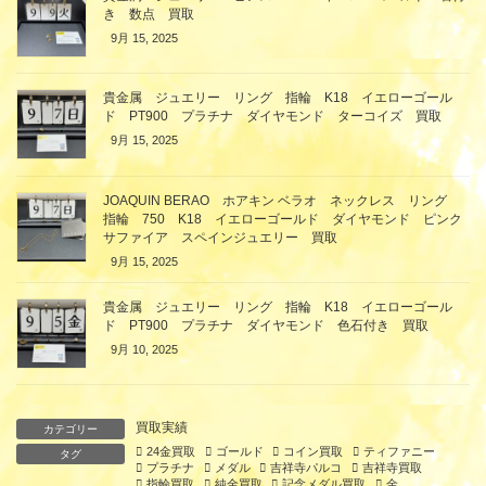
き 数点 買取
9月 15, 2025
貴金属 ジュエリー リング 指輪 K18 イエローゴール
ド PT900 プラチナ ダイヤモンド ターコイズ 買取
9月 15, 2025
JOAQUIN BERAO ホアキン ベラオ ネックレス リング
指輪 750 K18 イエローゴールド ダイヤモンド ピンク
サファイア スペインジュエリー 買取
9月 15, 2025
貴金属 ジュエリー リング 指輪 K18 イエローゴール
ド PT900 プラチナ ダイヤモンド 色石付き 買取
9月 10, 2025
買取実績
カテゴリー
24金買取
ゴールド
コイン買取
ティファニー
タグ
プラチナ
メダル
吉祥寺パルコ
吉祥寺買取
指輪買取
純金買取
記念メダル買取
金