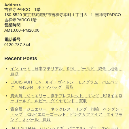
Address
吉祥寺PARCO 1階
180-8520 東京都武蔵野市吉祥寺本町１丁目５−１ 吉祥寺PARCO
吉祥寺PARCO1階
営業時間
AM10:00–PM20:00
電話番号
0120-787-844
Recent Posts
インゴット 日本マテリアル K24 ゴールド 純金 地金
買取
LOUIS VUITTON ルイ・ヴィトン モノグラム バムバッ
グ M43644 ボディバッグ 買取
貴金属 ジュエリー 喜平ブレスレット リング K18イエロ
ーゴールド ルビー ダイヤモンド 買取
貴金属 ジュエリー ネックレス リング 指輪 ペンダント
トップ K18イエローゴールド ピンクサファイア ダイヤモ
ンド オパール 買取
BALENCIAGA バレンシアガ パニエXS ブラック/ベージ