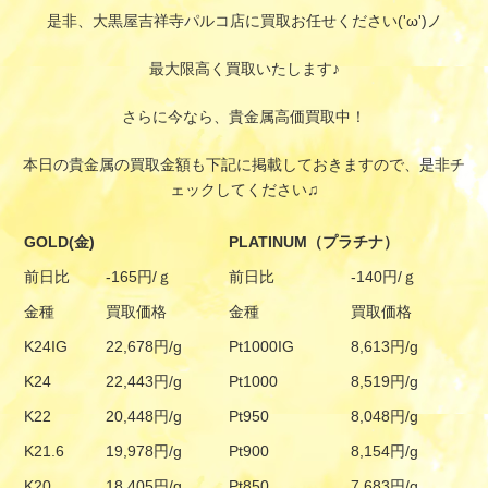
是非、大黒屋吉祥寺パルコ店に買取お任せください('ω')ノ
最大限高く買取いたします♪
さらに今なら、貴金属高価買取中！
本日の貴金属の買取金額も下記に掲載しておきますので、是非チ
ェックしてください♫
GOLD(金)
PLATINUM（プラチナ）
前日比
-165円/ｇ
前日比
-140円/ｇ
金種
買取価格
金種
買取価格
K24IG
22,678円/g
Pt1000IG
8,613円/g
K24
22,443円/g
Pt1000
8,519円/g
K22
20,448円/g
Pt950
8,048円/g
K21.6
19,978円/g
Pt900
8,154円/g
K20
18,405円/g
Pt850
7,683円/g