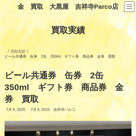
コ
ナ
金 買取 大黒屋 吉祥寺Parco店
ン
ビ
テ
ゲ
ン
ー
ツ
シ
買取実績
へ
ョ
ス
ン
キ
に
ッ
移
プ
動
買取実績
ビール共通券 缶券 2缶 350ml ギフト券 商品券 金券 買取
ビール共通券 缶券 2缶
350ml ギフト券 商品券 金
券 買取
最
7月 6, 2025
7月 6, 2025
吉祥寺パルコ
終
更
新
日
時