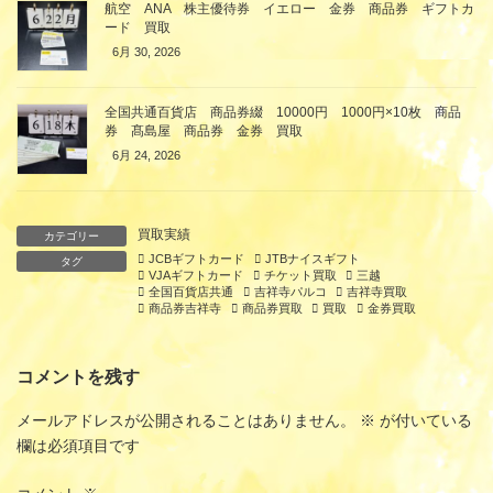
航空 ANA 株主優待券 イエロー 金券 商品券 ギフトカ
ード 買取
6月 30, 2026
全国共通百貨店 商品券綴 10000円 1000円×10枚 商品
券 髙島屋 商品券 金券 買取
6月 24, 2026
買取実績
カテゴリー
JCBギフトカード
JTBナイスギフト
タグ
VJAギフトカード
チケット買取
三越
全国百貨店共通
吉祥寺パルコ
吉祥寺買取
商品券吉祥寺
商品券買取
買取
金券買取
コメントを残す
メールアドレスが公開されることはありません。
※
が付いている
欄は必須項目です