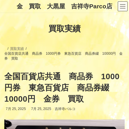
コ
ナ
金 買取 大黒屋 吉祥寺Parco店
ン
ビ
テ
ゲ
ン
ー
ツ
シ
買取実績
へ
ョ
ス
ン
キ
に
ッ
移
プ
動
買取実績
全国百貨店共通 商品券 1000円券 東急百貨店 商品券綴 10000円 金
券 買取
全国百貨店共通 商品券 1000
円券 東急百貨店 商品券綴
10000円 金券 買取
最
7月 25, 2025
7月 25, 2025
吉祥寺パルコ
終
更
新
日