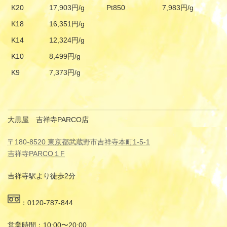
K20
17,903円/g
Pt850
7,983円/g
K18
16,351円/g
K14
12,324円/g
K10
8,499円/g
K9
7,373円/g
大黒屋 吉祥寺PARCO店
〒180-8520 東京都武蔵野市吉祥寺本町1-5-1
吉祥寺PARCO１F
吉祥寺駅より徒歩2分
：0120-787-844
営業時間：10:00〜20:00