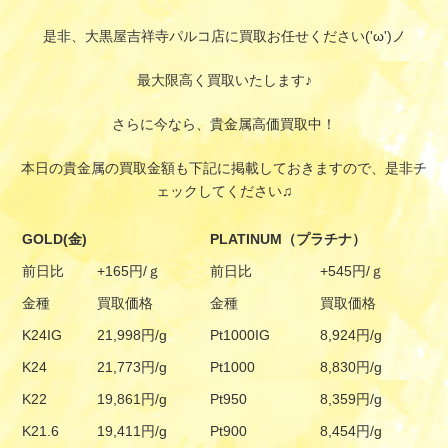
是非、大黒屋吉祥寺パルコ店に買取お任せください('ω')ノ
最大限高く買取いたします♪
さらに今なら、貴金属高価買取中！
本日の貴金属の買取金額も下記に掲載しておきますので、是非チ
ェックしてください♫
GOLD(金)
PLATINUM（プラチナ）
前日比
+165円/ｇ
前日比
+545円/ｇ
金種
買取価格
金種
買取価格
K24IG
21,998円/g
Pt1000IG
8,924円/g
K24
21,773円/g
Pt1000
8,830円/g
K22
19,861円/g
Pt950
8,359円/g
K21.6
19,411円/g
Pt900
8,454円/g