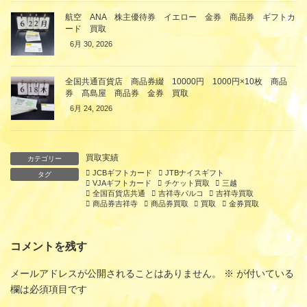
航空 ANA 株主優待券 イエロー 金券 商品券 ギフトカ
ード 買取
6月 30, 2026
全国共通百貨店 商品券綴 10000円 1000円×10枚 商品
券 髙島屋 商品券 金券 買取
6月 24, 2026
買取実績
カテゴリー
JCBギフトカード
JTBナイスギフト
タグ
VJAギフトカード
チケット買取
三越
全国百貨店共通
吉祥寺パルコ
吉祥寺買取
商品券吉祥寺
商品券買取
買取
金券買取
コメントを残す
メールアドレスが公開されることはありません。
※
が付いている
欄は必須項目です