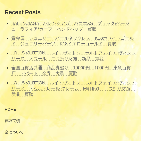
Recent Posts
BALENCIAGA バレンシアガ パニエXS ブラック/ベージ
ュ ラフィア/カーフ ハンドバッグ 買取
貴金属 ジュエリー パールネックレス K18ホワイトゴール
ド ジュエリーパーツ K18イエローゴールド 買取
LOUIS VUITTON ルイ・ヴィトン ポルトフォイユ･ヴィクト
リーヌ ノワール 二つ折り財布 新品 買取
全国百貨店共通 商品券綴り 10000円 1000円 東急百貨
店 デパート 金券 大量 買取
LOUIS VUITTON ルイ・ヴィトン ポルトフォイユ･ヴィクト
リーヌ トゥルトレール クレーム M81861 二つ折り財布
新品 買取
HOME
買取実績
金について