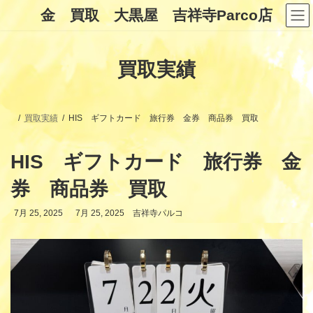
コ
ナ
金 買取 大黒屋 吉祥寺Parco店
ン
ビ
テ
ゲ
ン
ー
ツ
シ
買取実績
へ
ョ
ス
ン
キ
に
ッ
移
プ
動
買取実績
HIS ギフトカード 旅行券 金券 商品券 買取
HIS ギフトカード 旅行券 金
券 商品券 買取
最
7月 25, 2025
7月 25, 2025
吉祥寺パルコ
終
更
新
日
時
: