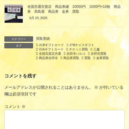
全国共通百貨店 商品券綴 10000円 1000円×10枚 商品
券 髙島屋 商品券 金券 買取
6月 24, 2026
買取実績
カテゴリー
JCBギフトカード
JTBナイスギフト
タグ
VJAギフトカード
チケット買取
三越
全国百貨店共通
吉祥寺パルコ
吉祥寺買取
商品券吉祥寺
商品券買取
買取
金券買取
コメントを残す
メールアドレスが公開されることはありません。
※
が付いている
欄は必須項目です
コメント
※