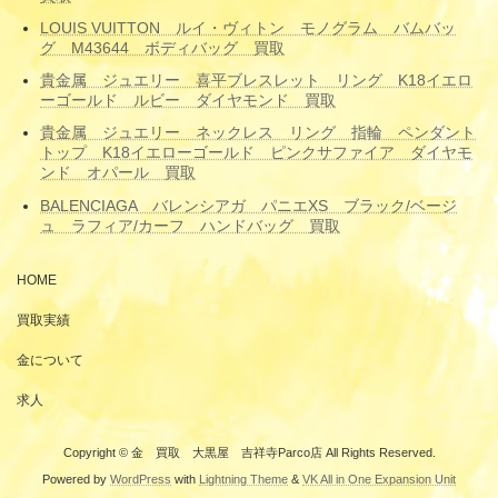
LOUIS VUITTON ルイ・ヴィトン モノグラム バムバッ
グ M43644 ボディバッグ 買取
貴金属 ジュエリー 喜平ブレスレット リング K18イエロ
ーゴールド ルビー ダイヤモンド 買取
貴金属 ジュエリー ネックレス リング 指輪 ペンダント
トップ K18イエローゴールド ピンクサファイア ダイヤモ
ンド オパール 買取
BALENCIAGA バレンシアガ パニエXS ブラック/ベージ
ュ ラフィア/カーフ ハンドバッグ 買取
HOME
買取実績
金について
求人
Copyright © 金 買取 大黒屋 吉祥寺Parco店 All Rights Reserved.
Powered by
WordPress
with
Lightning Theme
&
VK All in One Expansion Unit