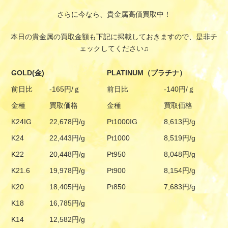
さらに今なら、貴金属高価買取中！
本日の貴金属の買取金額も下記に掲載しておきますので、是非チ
ェックしてください♫
GOLD(金)
PLATINUM（プラチナ）
前日比
-165円/ｇ
前日比
-140円/ｇ
金種
買取価格
金種
買取価格
K24IG
22,678円/g
Pt1000IG
8,613円/g
K24
22,443円/g
Pt1000
8,519円/g
K22
20,448円/g
Pt950
8,048円/g
K21.6
19,978円/g
Pt900
8,154円/g
K20
18,405円/g
Pt850
7,683円/g
K18
16,785円/g
K14
12,582円/g