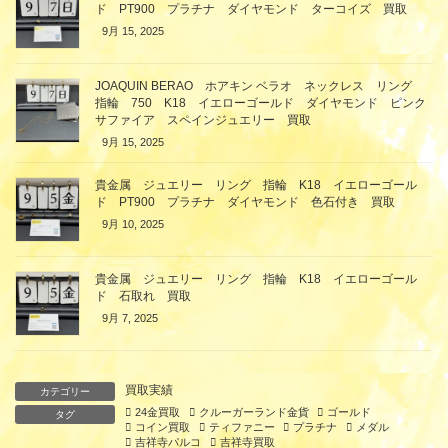
ド PT900 プラチナ ダイヤモンド ターコイズ 買取
9月 15, 2025
JOAQUIN BERAO ホアキン ベラオ ネックレス リング
指輪 750 K18 イエローゴールド ダイヤモンド ピンク
サファイア スペインジュエリー 買取
9月 15, 2025
貴金属 ジュエリー リング 指輪 K18 イエローゴール
ド PT900 プラチナ ダイヤモンド 色石付き 買取
9月 10, 2025
貴金属 ジュエリー リング 指輪 K18 イエローゴール
ド 石取れ 買取
9月 7, 2025
買取実績
カテゴリー
24金買取
クルーガーランド金貨
ゴールド
タグ
コイン買取
ティファニー
プラチナ
メダル
吉祥寺パルコ
吉祥寺買取