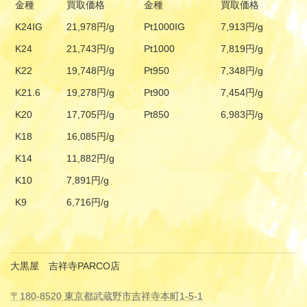
金種
買取価格
金種
買取価格
K24IG
21,978円/g
Pt1000IG
7,913円/g
K24
21,743円/g
Pt1000
7,819円/g
K22
19,748円/g
Pt950
7,348円/g
K21.6
19,278円/g
Pt900
7,454円/g
K20
17,705円/g
Pt850
6,983円/g
K18
16,085円/g
K14
11,882円/g
K10
7,891円/g
K9
6,716円/g
大黒屋 吉祥寺PARCO店
〒180-8520 東京都武蔵野市吉祥寺本町1-5-1