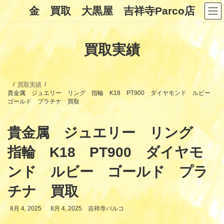
コ
ナ
金 買取 大黒屋 吉祥寺Parco店
ン
ビ
テ
ゲ
ン
ー
ツ
シ
買取実績
へ
ョ
ス
ン
キ
に
ッ
移
プ
動
買取実績
貴金属 ジュエリー リング 指輪 K18 PT900 ダイヤモンド ルビー
ゴールド プラチナ 買取
貴金属 ジュエリー リング
指輪 K18 PT900 ダイヤモ
ンド ルビー ゴールド プラ
チナ 買取
最
8月 4, 2025
8月 4, 2025
吉祥寺パルコ
終