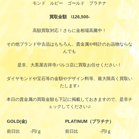
モンド ルビー ゴールド プラチナ
買取金額 \126,500-
高額買取対応！さらに金相場高騰中！
その他ブランド中古品はもちろん、貴金属や時計のお品物ならな
んでも
是非、大黒屋吉祥寺パルコ店に買取お任せください！
ダイヤモンドや宝石等の金額やデザイン料等、最大限高く買取い
たします♪
本日の貴金属の買取金額も下記に掲載しておきますので、是非チ
ェックしてください♫
GOLD(金)
PLATINUM（プラチナ）
前日比
-円/ｇ
前日比
-円/ｇ