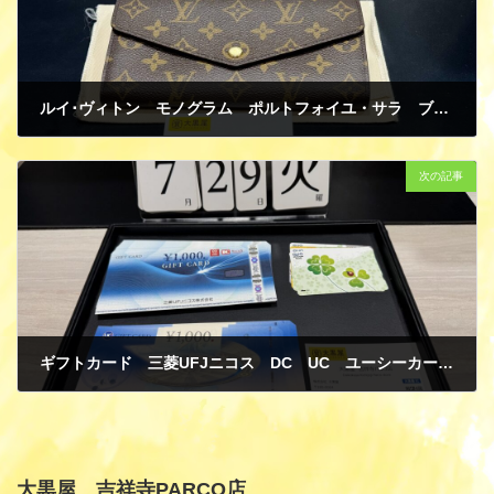
ルイ･ヴィトン モノグラム ポルトフォイユ・サラ ブラウン 長財布 M60531 新品 買取
7月 30, 2025
次の記事
ギフトカード 三菱UFJニコス DC UC ユーシーカード 1000円 QUOカード クオカード 金券 商品券 買取
8月 4, 2025
大黒屋 吉祥寺PARCO店