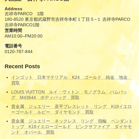
Address
吉祥寺PARCO 1階
180-8520 東京都武蔵野市吉祥寺本町１丁目５−１ 吉祥寺PARCO
吉祥寺PARCO1階
営業時間
AM10:00–PM20:00
電話番号
0120-787-844
Recent Posts
インゴット 日本マテリアル K24 ゴールド 純金 地金
買取
LOUIS VUITTON ルイ・ヴィトン モノグラム バムバッ
グ M43644 ボディバッグ 買取
貴金属 ジュエリー 喜平ブレスレット リング K18イエロ
ーゴールド ルビー ダイヤモンド 買取
貴金属 ジュエリー ネックレス リング 指輪 ペンダント
トップ K18イエローゴールド ピンクサファイア ダイヤモ
ンド オパール 買取