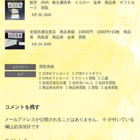
航空 ANA 株主優待券 イエロー 金券 商品券 ギフトカ
ード 買取
6月 30, 2026
全国共通百貨店 商品券綴 10000円 1000円×10枚 商品
券 髙島屋 商品券 金券 買取
6月 24, 2026
買取実績
カテゴリー
JCBギフトカード
JTBナイスギフト
タグ
VJAギフトカード
チケット買取
三越
全国百貨店共通
吉祥寺パルコ
吉祥寺買取
商品券吉祥寺
商品券買取
買取
金券買取
コメントを残す
メールアドレスが公開されることはありません。
※
が付いている
欄は必須項目です