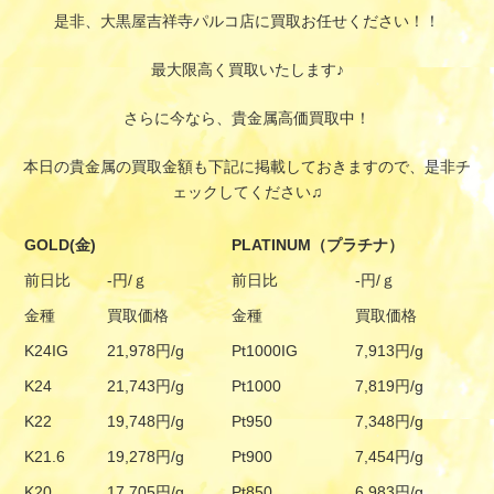
是非、大黒屋吉祥寺パルコ店に買取お任せください！！
最大限高く買取いたします♪
さらに今なら、貴金属高価買取中！
本日の貴金属の買取金額も下記に掲載しておきますので、是非チ
ェックしてください♫
GOLD(金)
PLATINUM（プラチナ）
前日比
-円/ｇ
前日比
-円/ｇ
金種
買取価格
金種
買取価格
K24IG
21,978円/g
Pt1000IG
7,913円/g
K24
21,743円/g
Pt1000
7,819円/g
K22
19,748円/g
Pt950
7,348円/g
K21.6
19,278円/g
Pt900
7,454円/g
K20
17,705円/g
Pt850
6,983円/g