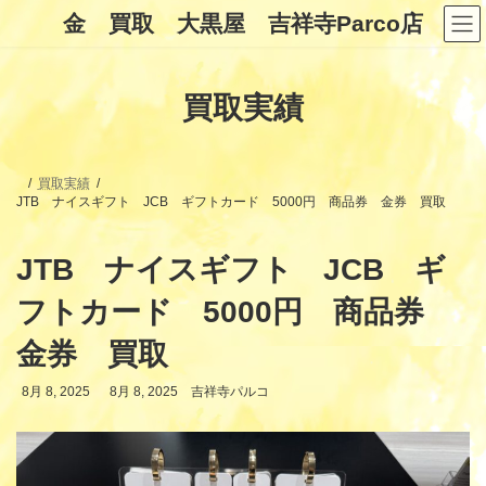
コ
ナ
金 買取 大黒屋 吉祥寺Parco店
ン
ビ
テ
ゲ
ン
ー
ツ
シ
買取実績
へ
ョ
ス
ン
キ
に
ッ
移
プ
動
買取実績
JTB ナイスギフト JCB ギフトカード 5000円 商品券 金券 買取
JTB ナイスギフト JCB ギ
フトカード 5000円 商品券
金券 買取
最
8月 8, 2025
8月 8, 2025
吉祥寺パルコ
終
更
新
日
時