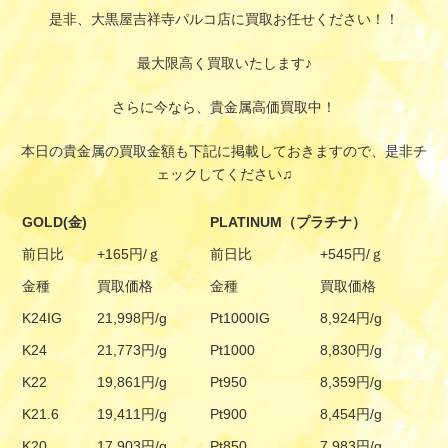
是非、大黒屋吉祥寺パルコ店に買取お任せください！！
最大限高く買取いたします♪
さらに今なら、貴金属高価買取中！
本日の貴金属の買取金額も下記に掲載しておきますので、是非チ
ェックしてください♫
GOLD(金)
PLATINUM（プラチナ）
前日比
+165円/ｇ
前日比
+545円/ｇ
金種
買取価格
金種
買取価格
K24IG
21,998円/g
Pt1000IG
8,924円/g
K24
21,773円/g
Pt1000
8,830円/g
K22
19,861円/g
Pt950
8,359円/g
K21.6
19,411円/g
Pt900
8,454円/g
K20
17,903円/g
Pt850
7,983円/g