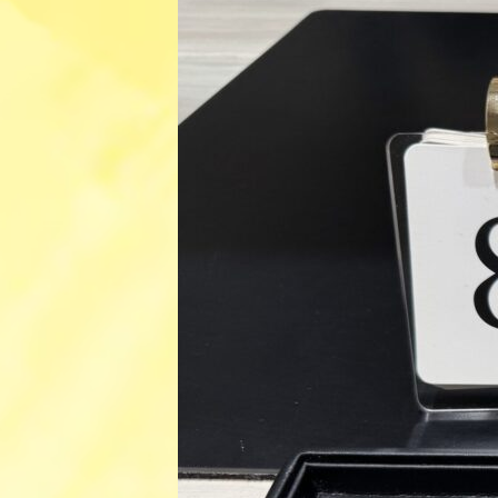
日
時
: