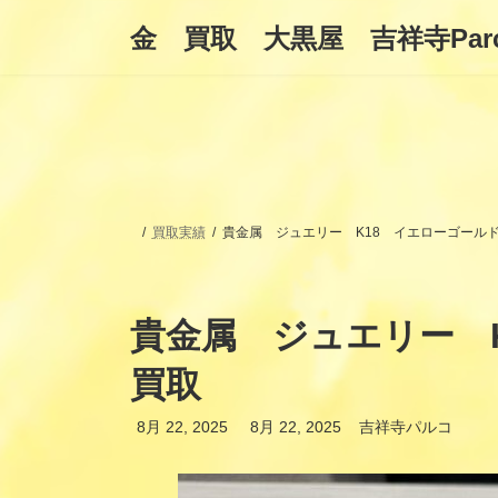
コ
ナ
金 買取 大黒屋 吉祥寺Par
ン
ビ
テ
ゲ
ン
ー
ツ
シ
へ
ョ
ス
ン
キ
に
ッ
移
プ
動
買取実績
貴金属 ジュエリー K18 イエローゴール
貴金属 ジュエリー 
買取
最
8月 22, 2025
8月 22, 2025
吉祥寺パルコ
終
更
新