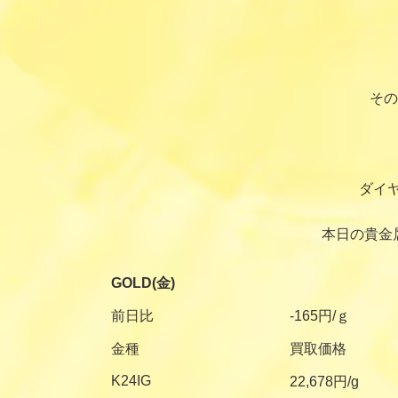
その
ダイ
本日の貴金
GOLD(金)
前日比
-165円/ｇ
金種
買取価格
K24IG
22,678円/g