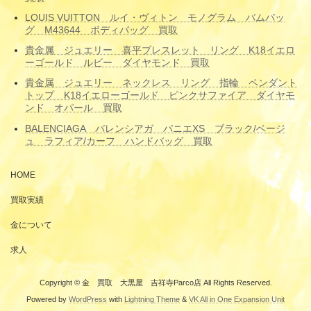
LOUIS VUITTON ルイ・ヴィトン モノグラム バムバッ
グ M43644 ボディバッグ 買取
貴金属 ジュエリー 喜平ブレスレット リング K18イエロ
ーゴールド ルビー ダイヤモンド 買取
貴金属 ジュエリー ネックレス リング 指輪 ペンダント
トップ K18イエローゴールド ピンクサファイア ダイヤモ
ンド オパール 買取
BALENCIAGA バレンシアガ パニエXS ブラック/ベージ
ュ ラフィア/カーフ ハンドバッグ 買取
HOME
買取実績
金について
求人
Copyright © 金 買取 大黒屋 吉祥寺Parco店 All Rights Reserved.
Powered by
WordPress
with
Lightning Theme
&
VK All in One Expansion Unit