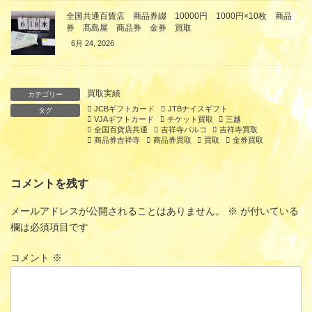
全国共通百貨店 商品券綴 10000円 1000円×10枚 商品
券 髙島屋 商品券 金券 買取
6月 24, 2026
買取実績
カテゴリー
JCBギフトカード
JTBナイスギフト
タグ
VJAギフトカード
チケット買取
三越
全国百貨店共通
吉祥寺パルコ
吉祥寺買取
商品券吉祥寺
商品券買取
買取
金券買取
コメントを残す
メールアドレスが公開されることはありません。
※
が付いている
欄は必須項目です
コメント
※