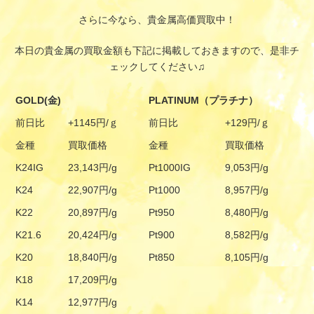
さらに今なら、貴金属高価買取中！
本日の貴金属の買取金額も下記に掲載しておきますので、是非チ
ェックしてください♫
GOLD(金)
PLATINUM（プラチナ）
前日比
+1145円/ｇ
前日比
+129円/ｇ
金種
買取価格
金種
買取価格
K24IG
23,143円/g
Pt1000IG
9,053円/g
K24
22,907円/g
Pt1000
8,957円/g
K22
20,897円/g
Pt950
8,480円/g
K21.6
20,424円/g
Pt900
8,582円/g
K20
18,840円/g
Pt850
8,105円/g
K18
17,209円/g
K14
12,977円/g