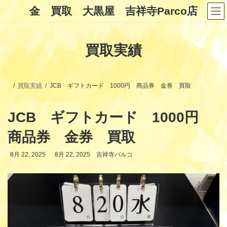
コ
ナ
金 買取 大黒屋 吉祥寺Parco店
ン
ビ
テ
ゲ
ン
ー
ツ
シ
買取実績
へ
ョ
ス
ン
キ
に
ッ
移
プ
動
買取実績
JCB ギフトカード 1000円 商品券 金券 買取
JCB ギフトカード 1000円
商品券 金券 買取
最
8月 22, 2025
8月 22, 2025
吉祥寺パルコ
終
更
新
日
時
: