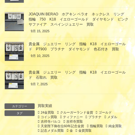
JOAQUIN BERAO ホアキン ベラオ ネックレス リング
指輪 750 K18 イエローゴールド ダイヤモンド ピンク
サファイア スペインジュエリー 買取
9月 15, 2025
貴金属 ジュエリー リング 指輪 K18 イエローゴール
ド PT900 プラチナ ダイヤモンド 色石付き 買取
9月 10, 2025
貴金属 ジュエリー リング 指輪 K18 イエローゴール
ド 石取れ 買取
9月 7, 2025
買取実績
カテゴリー
24金買取
クルーガーランド金貨
ゴールド
タグ
コイン買取
ティファニー
プラチナ
メダル
吉祥寺パルコ
吉祥寺買取
天皇陛下御在位60年記念金貨
指輪買取
純金買取
記念メダル買取
金
金貨買取