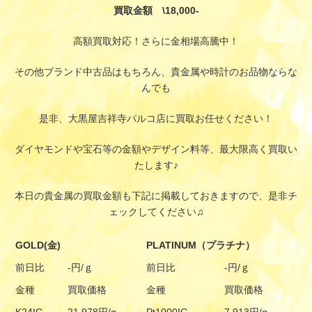
買取金額 \18,000-
高額買取対応！さらに金相場高騰中！
その他ブランド中古品はもちろん、貴金属や時計のお品物ならな
んでも
是非、大黒屋吉祥寺パルコ店に買取お任せください！
ダイヤモンドや宝石等の金額やデザイン料等、最大限高く買取い
たします♪
本日の貴金属の買取金額も下記に掲載しておきますので、是非チ
ェックしてください♫
GOLD(金)
PLATINUM（プラチナ）
前日比
-円/ｇ
前日比
-円/ｇ
金種
買取価格
金種
買取価格