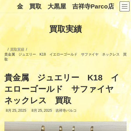
コ
ナ
金 買取 大黒屋 吉祥寺Parco店
ン
ビ
テ
ゲ
ン
ー
ツ
シ
買取実績
へ
ョ
ス
ン
キ
に
ッ
移
プ
動
買取実績
貴金属 ジュエリー K18 イエローゴールド サファイヤ ネックレス 買
取
貴金属 ジュエリー K18 イ
エローゴールド サファイヤ
ネックレス 買取
最
8月 25, 2025
8月 25, 2025
吉祥寺パルコ
終
更
新
日