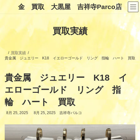
コ
ナ
金 買取 大黒屋 吉祥寺Parco店
ン
ビ
テ
ゲ
ン
ー
ツ
シ
買取実績
へ
ョ
ス
ン
キ
に
ッ
移
プ
動
買取実績
貴金属 ジュエリー K18 イエローゴールド リング 指輪 ハート 買取
貴金属 ジュエリー K18 イ
エローゴールド リング 指
輪 ハート 買取
最
8月 25, 2025
8月 25, 2025
吉祥寺パルコ
終
更
新
日
時