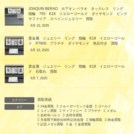
JOAQUIN BERAO ホアキン ベラオ ネックレス リング
指輪 750 K18 イエローゴールド ダイヤモンド ピンク
サファイア スペインジュエリー 買取
9月 15, 2025
貴金属 ジュエリー リング 指輪 K18 イエローゴール
ド PT900 プラチナ ダイヤモンド 色石付き 買取
9月 10, 2025
貴金属 ジュエリー リング 指輪 K18 イエローゴール
ド 石取れ 買取
9月 7, 2025
買取実績
カテゴリー
24金買取
クルーガーランド金貨
ゴールド
タグ
コイン買取
ティファニー
プラチナ
メダル
吉祥寺パルコ
吉祥寺買取
天皇陛下御在位60年記念金貨
指輪買取
純金買取
記念メダル買取
金
金貨買取