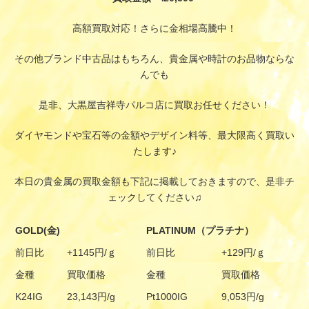
高額買取対応！さらに金相場高騰中！
その他ブランド中古品はもちろん、貴金属や時計のお品物ならな
んでも
是非、大黒屋吉祥寺パルコ店に買取お任せください！
ダイヤモンドや宝石等の金額やデザイン料等、最大限高く買取い
たします♪
本日の貴金属の買取金額も下記に掲載しておきますので、是非チ
ェックしてください♫
GOLD(金)
PLATINUM（プラチナ）
前日比
+1145円/ｇ
前日比
+129円/ｇ
金種
買取価格
金種
買取価格
K24IG
23,143円/g
Pt1000IG
9,053円/g