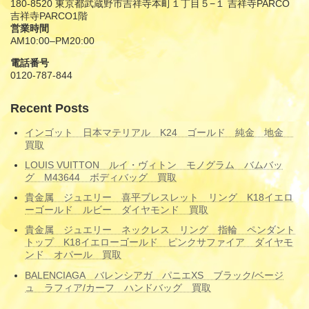
180-8520 東京都武蔵野市吉祥寺本町１丁目５−１ 吉祥寺PARCO
吉祥寺PARCO1階
営業時間
AM10:00–PM20:00
電話番号
0120-787-844
Recent Posts
インゴット 日本マテリアル K24 ゴールド 純金 地金
買取
LOUIS VUITTON ルイ・ヴィトン モノグラム バムバッ
グ M43644 ボディバッグ 買取
貴金属 ジュエリー 喜平ブレスレット リング K18イエロ
ーゴールド ルビー ダイヤモンド 買取
貴金属 ジュエリー ネックレス リング 指輪 ペンダント
トップ K18イエローゴールド ピンクサファイア ダイヤモ
ンド オパール 買取
BALENCIAGA バレンシアガ パニエXS ブラック/ベージ
ュ ラフィア/カーフ ハンドバッグ 買取