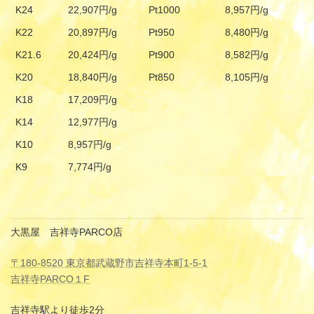
K24
22,907円/g
Pt1000
8,957円/g
K22
20,897円/g
Pt950
8,480円/g
K21.6
20,424円/g
Pt900
8,582円/g
K20
18,840円/g
Pt850
8,105円/g
K18
17,209円/g
K14
12,977円/g
K10
8,957円/g
K9
7,774円/g
大黒屋 吉祥寺PARCO店
〒180-8520 東京都武蔵野市吉祥寺本町1-5-1
吉祥寺PARCO１F
吉祥寺駅より徒歩2分