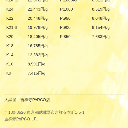
K24IG
22,678円/g
Pt1000IG
8,613円/g
K24
22,443円/g
Pt1000
8,519円/g
K22
20,448円/g
Pt950
8,048円/g
K21.6
19,978円/g
Pt900
8,154円/g
K20
18,405円/g
Pt850
7,683円/g
K18
16,785円/g
K14
12,582円/g
K10
8,591円/g
K9
7,416円/g
大黒屋 吉祥寺PARCO店
〒180-8520 東京都武蔵野市吉祥寺本町1-5-1
吉祥寺PARCO１F