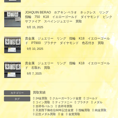
JOAQUIN BERAO ホアキン ベラオ ネックレス リング
指輪 750 K18 イエローゴールド ダイヤモンド ピンク
サファイア スペインジュエリー 買取
9月 15, 2025
貴金属 ジュエリー リング 指輪 K18 イエローゴール
ド PT900 プラチナ ダイヤモンド 色石付き 買取
9月 10, 2025
貴金属 ジュエリー リング 指輪 K18 イエローゴール
ド 石取れ 買取
9月 7, 2025
買取実績
カテゴリー
24金買取
クルーガーランド金貨
ゴールド
タグ
コイン買取
ティファニー
プラチナ
メダル
吉祥寺パルコ
吉祥寺買取
天皇陛下御在位60年記念金貨
指輪買取
純金買取
記念メダル買取
金
金貨買取