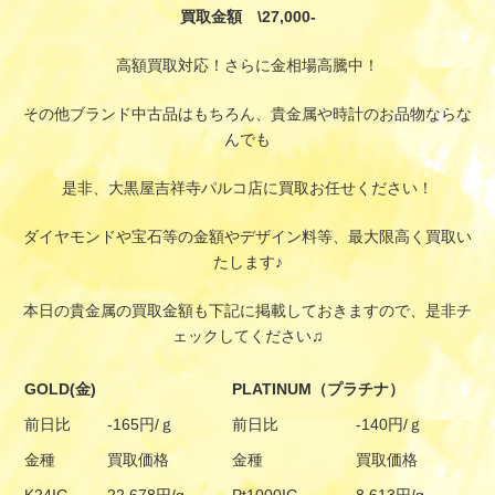
買取金額 \27,000-
高額買取対応！さらに金相場高騰中！
その他ブランド中古品はもちろん、貴金属や時計のお品物ならな
んでも
是非、大黒屋吉祥寺パルコ店に買取お任せください！
ダイヤモンドや宝石等の金額やデザイン料等、最大限高く買取い
たします♪
本日の貴金属の買取金額も下記に掲載しておきますので、是非チ
ェックしてください♫
GOLD(金)
PLATINUM（プラチナ）
前日比
-165円/ｇ
前日比
-140円/ｇ
金種
買取価格
金種
買取価格