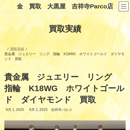
コ
ナ
金 買取 大黒屋 吉祥寺Parco店
ン
ビ
テ
ゲ
ン
ー
ツ
シ
買取実績
へ
ョ
ス
ン
キ
に
ッ
移
プ
動
買取実績
貴金属 ジュエリー リング 指輪 K18WG ホワイトゴールド ダイヤモ
ンド 買取
貴金属 ジュエリー リング
指輪 K18WG ホワイトゴール
ド ダイヤモンド 買取
最
9月 1, 2025
9月 1, 2025
吉祥寺パルコ
終
更
新
日