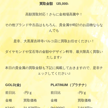
買取金額 \35,000-
高額買取対応！さらに金相場高騰中！
その他ブランド中古品はもちろん、貴金属や時計のお品物ならな
んでも
是非、大黒屋吉祥寺パルコ店に買取お任せください！
ダイヤモンドや宝石等の金額やデザイン料等、最大限高く買取い
たします♪
本日の貴金属の買取金額も下記に掲載しておきますので、是非チ
ェックしてください♫
GOLD(金)
PLATINUM（プラチナ）
前日比
-円/ｇ
前日比
-円/ｇ
金種
買取価格
金種
買取価格