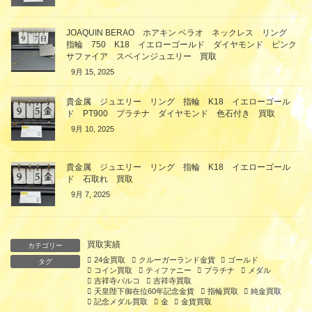
JOAQUIN BERAO ホアキン ベラオ ネックレス リング
指輪 750 K18 イエローゴールド ダイヤモンド ピンク
サファイア スペインジュエリー 買取
9月 15, 2025
貴金属 ジュエリー リング 指輪 K18 イエローゴール
ド PT900 プラチナ ダイヤモンド 色石付き 買取
9月 10, 2025
貴金属 ジュエリー リング 指輪 K18 イエローゴール
ド 石取れ 買取
9月 7, 2025
買取実績
カテゴリー
24金買取
クルーガーランド金貨
ゴールド
タグ
コイン買取
ティファニー
プラチナ
メダル
吉祥寺パルコ
吉祥寺買取
天皇陛下御在位60年記念金貨
指輪買取
純金買取
記念メダル買取
金
金貨買取