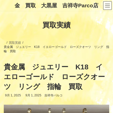
コ
ナ
金 買取 大黒屋 吉祥寺Parco店
ン
ビ
テ
ゲ
ン
ー
ツ
シ
買取実績
へ
ョ
ス
ン
キ
に
ッ
移
プ
動
買取実績
貴金属 ジュエリー K18 イエローゴールド ローズクオーツ リング 指
輪 買取
貴金属 ジュエリー K18 イ
エローゴールド ローズクオー
ツ リング 指輪 買取
最
9月 1, 2025
9月 1, 2025
吉祥寺パルコ
終
更
新
日