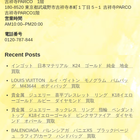
吉祥寺PARCO 1階
180-8520 東京都武蔵野市吉祥寺本町１丁目５−１ 吉祥寺PARCO
吉祥寺PARCO1階
営業時間
AM10:00–PM20:00
電話番号
0120-787-844
Recent Posts
インゴット 日本マテリアル K24 ゴールド 純金 地金
買取
LOUIS VUITTON ルイ・ヴィトン モノグラム バムバッ
グ M43644 ボディバッグ 買取
貴金属 ジュエリー 喜平ブレスレット リング K18イエロ
ーゴールド ルビー ダイヤモンド 買取
貴金属 ジュエリー ネックレス リング 指輪 ペンダント
トップ K18イエローゴールド ピンクサファイア ダイヤモ
ンド オパール 買取
BALENCIAGA バレンシアガ パニエXS ブラック/ベージ
ュ ラフィア/カーフ ハンドバッグ 買取