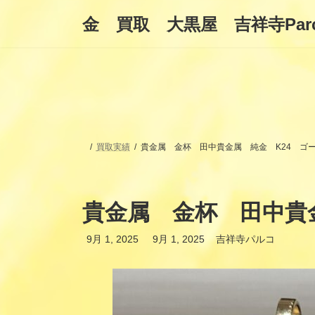
コ
ナ
金 買取 大黒屋 吉祥寺Par
ン
ビ
テ
ゲ
ン
ー
ツ
シ
へ
ョ
ス
ン
キ
に
ッ
移
プ
動
買取実績
貴金属 金杯 田中貴金属 純金 K24 ゴ
貴金属 金杯 田中貴
最
9月 1, 2025
9月 1, 2025
吉祥寺パルコ
終
更
新
日
時
: