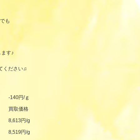
でも
ます♪
てください♫
-140円/ｇ
買取価格
8,613円/g
8,519円/g