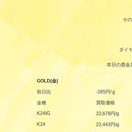
その
ダイ
本日の貴金
GOLD(金)
前日比
-165円/ｇ
金種
買取価格
K24IG
22,678円/g
K24
22,443円/g