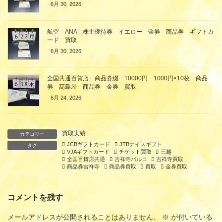
6月 30, 2026
航空 ANA 株主優待券 イエロー 金券 商品券 ギフトカ
ード 買取
6月 30, 2026
全国共通百貨店 商品券綴 10000円 1000円×10枚 商品
券 髙島屋 商品券 金券 買取
6月 24, 2026
買取実績
カテゴリー
JCBギフトカード
JTBナイスギフト
タグ
VJAギフトカード
チケット買取
三越
全国百貨店共通
吉祥寺パルコ
吉祥寺買取
商品券吉祥寺
商品券買取
買取
金券買取
コメントを残す
メールアドレスが公開されることはありません。
※
が付いている