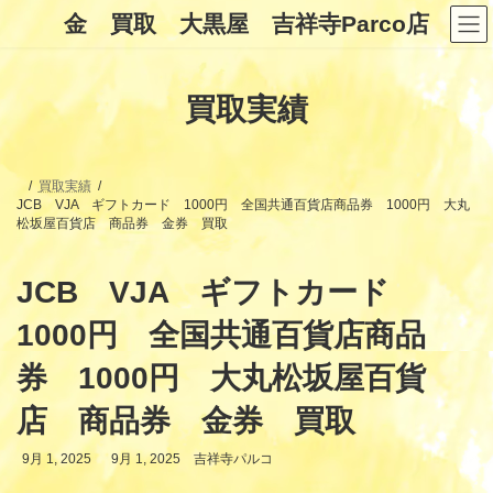
コ
ナ
金 買取 大黒屋 吉祥寺Parco店
ン
ビ
テ
ゲ
ン
ー
ツ
シ
買取実績
へ
ョ
ス
ン
キ
に
ッ
移
プ
動
買取実績
JCB VJA ギフトカード 1000円 全国共通百貨店商品券 1000円 大丸
松坂屋百貨店 商品券 金券 買取
JCB VJA ギフトカード
1000円 全国共通百貨店商品
券 1000円 大丸松坂屋百貨
店 商品券 金券 買取
最
9月 1, 2025
9月 1, 2025
吉祥寺パルコ
終