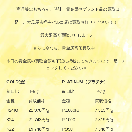
商品券はもちろん、時計・貴金属やブランド品の買取は
是非、大黒屋吉祥寺パルコ店に買取お任せください！！
最大限高く買取いたします♪
さらに今なら、貴金属高価買取中！
本日の貴金属の買取金額も下記に掲載しておきますので、是非チ
ェックしてください♫
GOLD(金)
PLATINUM（プラチナ）
前日比
-円/ｇ
前日比
-円/ｇ
金種
買取価格
金種
買取価格
K24IG
21,978円/g
Pt1000IG
7,913円/g
K24
21,743円/g
Pt1000
7,819円/g
K22
19,748円/g
Pt950
7,348円/g