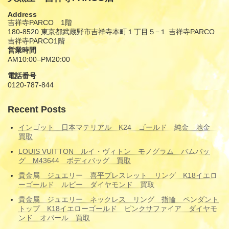
Address
吉祥寺PARCO 1階
180-8520 東京都武蔵野市吉祥寺本町１丁目５−１ 吉祥寺PARCO
吉祥寺PARCO1階
営業時間
AM10:00–PM20:00
電話番号
0120-787-844
Recent Posts
インゴット 日本マテリアル K24 ゴールド 純金 地金
買取
LOUIS VUITTON ルイ・ヴィトン モノグラム バムバッ
グ M43644 ボディバッグ 買取
貴金属 ジュエリー 喜平ブレスレット リング K18イエロ
ーゴールド ルビー ダイヤモンド 買取
貴金属 ジュエリー ネックレス リング 指輪 ペンダント
トップ K18イエローゴールド ピンクサファイア ダイヤモ
ンド オパール 買取