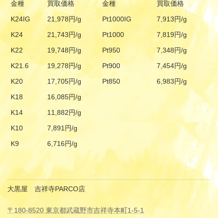
金種
買取価格
金種
買取価格
K24IG
21,978円/g
Pt1000IG
7,913円/g
K24
21,743円/g
Pt1000
7,819円/g
K22
19,748円/g
Pt950
7,348円/g
K21.6
19,278円/g
Pt900
7,454円/g
K20
17,705円/g
Pt850
6,983円/g
K18
16,085円/g
K14
11,882円/g
K10
7,891円/g
K9
6,716円/g
大黒屋 吉祥寺PARCO店
〒180-8520 東京都武蔵野市吉祥寺本町1-5-1