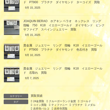
ド PT900 プラチナ ダイヤモンド ターコイズ 買取
9月 15, 2025
JOAQUIN BERAO ホアキン ベラオ ネックレス リング
指輪 750 K18 イエローゴールド ダイヤモンド ピンク
サファイア スペインジュエリー 買取
9月 15, 2025
貴金属 ジュエリー リング 指輪 K18 イエローゴール
ド PT900 プラチナ ダイヤモンド 色石付き 買取
9月 10, 2025
貴金属 ジュエリー リング 指輪 K18 イエローゴール
ド 石取れ 買取
9月 7, 2025
買取実績
カテゴリー
24金買取
クルーガーランド金貨
ゴールド
タグ
コイン買取
ティファニー
プラチナ
メダル
吉祥寺パルコ
吉祥寺買取