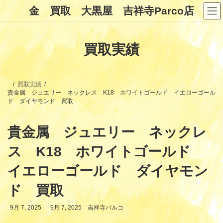
コ
ナ
金 買取 大黒屋 吉祥寺Parco店
ン
ビ
テ
ゲ
ン
ー
ツ
シ
買取実績
へ
ョ
ス
ン
キ
に
ッ
移
プ
動
買取実績
貴金属 ジュエリー ネックレス K18 ホワイトゴールド イエローゴール
ド ダイヤモンド 買取
貴金属 ジュエリー ネックレ
ス K18 ホワイトゴールド
イエローゴールド ダイヤモン
ド 買取
最
9月 7, 2025
9月 7, 2025
吉祥寺パルコ
終